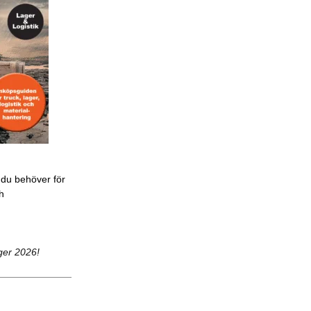
 du behöver för
ch
ger 2026!