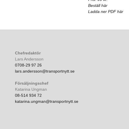
Beställ här
Ladda ner PDF här
Chefredaktör
Lars Andersson
0708-29 97 26
lars.andersson@transportnytt.se
Försäljningschef
Katarina Ungman
08-514 934 72
katarina.ungman@transportnytt.se