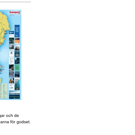
gar och de
garna för godset.