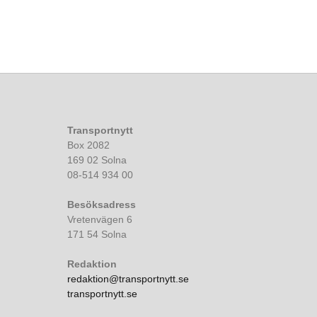
Transportnytt
Box 2082
169 02 Solna
08-514 934 00
Besöksadress
Vretenvägen 6
171 54 Solna
Redaktion
redaktion@transportnytt.se
transportnytt.se