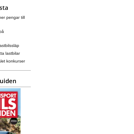
sta
er pengar till
på
astbilssläp
ta lastbilar
let konkurser
guiden