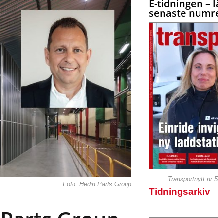
E-tidningen – l
senaste numre
Transportnytt nr 
Foto: Hedin Parts Group
Tidningsarkiv