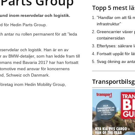
 Parts Group
Topp 5 mest lä
nd inom reservdelar och logistik.
”Handlar om att få m
infrastruktur”
d för Hedin Parts Group.
Greencarrier växer 
h antar nu rollen permanent för att ”leda
containersidan
Efterlyses: säkrare l
ervdelar och logistik. Han är en av
Fortsatt uppåt för lät
 av BMW-detaljer, som han ledde fram till
Svag ökning av anta
sammans med Bavaria 2017 har han fortsatt
utomotive med ansvar för koncernens
and, Schweiz och Danmark.
Transportbils
företag inom Hedin Mobility Group,