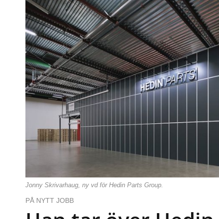
Jonny Skrivarhaug, ny vd för Hedin Parts Group.
PÅ NYTT JOBB