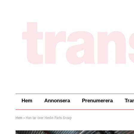
Hem
Annonsera
Prenumerera
Tra
Hem
»
Han tar över Hedin Parts Group