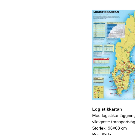
Logistikkartan
Med logistikanläggnin
viktigaste transportvä
Storlek: 96×68 cm
Pris: 99 kr.