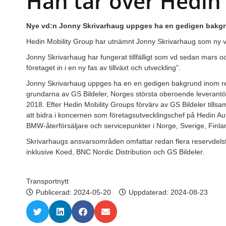
Han tar över Hedin
Nye vd:n Jonny Skrivarhaug uppges ha en gedigen bakgru
Hedin Mobility Group har utnämnt Jonny Skrivarhaug som ny v
Jonny Skrivarhaug har fungerat tillfälligt som vd sedan mars oc
företaget in i en ny fas av tillväxt och utveckling”.
Jonny Skrivarhaug uppges ha en en gedigen bakgrund inom res
grundarna av GS Bildeler, Norges största oberoende leverantör
2018. Efter Hedin Mobility Groups förvärv av GS Bildeler till
att bidra i koncernen som företagsutvecklingschef på Hedin A
BMW-återförsäljare och servicepunkter i Norge, Sverige, Finl
Skrivarhaugs ansvarsområden omfattar redan flera reservdels
inklusive Koed, BNC Nordic Distribution och GS Bildeler.
Transportnytt
Publicerad:
2024-05-20
Uppdaterad: 2024-08-23