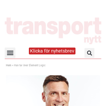
Klicka för nyhetsbrev
Truck- och lagerhandboken
Hem
»
Han tar över Element Logic