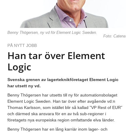
Benny Thögersen, ny vd för Element Logic Sweden.
Foto: Catena
PÅ NYTT JOBB
Han tar över Element
Logic
Svenska grenen av lagerteknikföretaget Element Logic
har utsett ny vd.
Benny Thögersen har utsetts till ny för automationsbolaget
Element Logic Sweden. Han tar över efter avgående vd:n
Thomas Karlsson, som istället blir så kallad ”VP Rest of EUR”
och därmed ska ansvara för en av två sub-regioner i
företagets nya europeiska region omfattande elva länder.
Benny Thögersen har en lång karriär inom lager- och