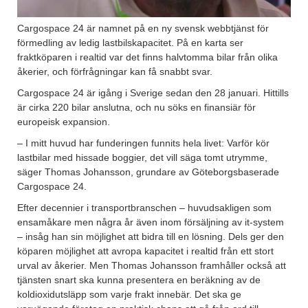
Cargospace 24 är namnet på en ny svensk webbtjänst för
förmedling av ledig lastbilskapacitet. På en karta ser
fraktköparen i realtid var det finns halvtomma bilar från olika
åkerier, och förfrågningar kan få snabbt svar.
Cargospace 24 är igång i Sverige sedan den 28 januari. Hittills
är cirka 220 bilar anslutna, och nu söks en finansiär för
europeisk expansion.
– I mitt huvud har funderingen funnits hela livet: Varför kör
lastbilar med hissade boggier, det vill säga tomt utrymme,
säger Thomas Johansson, grundare av Göteborgsbaserade
Cargospace 24.
Efter decennier i transportbranschen – huvudsakligen som
ensamåkare men några år även inom försäljning av it-system
– insåg han sin möjlighet att bidra till en lösning. Dels ger den
köparen möjlighet att avropa kapacitet i realtid från ett stort
urval av åkerier. Men Thomas Johansson framhåller också att
tjänsten snart ska kunna presentera en beräkning av de
koldioxidutsläpp som varje frakt innebär. Det ska ge