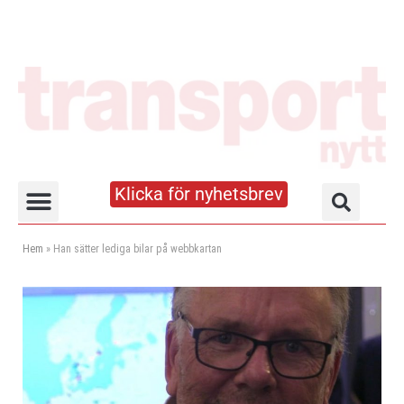
Klicka för nyhetsbrev
Truck- och lagerhandboken
Hem
»
Han sätter lediga bilar på webbkartan