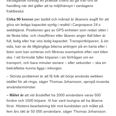
varuägande företag en praktisk chans att gå från ord till
handling när det gäller att ta miljöhänsyn i vardagens
fraktbeslut.
Cirka 90 kronor
per lastbil och månad är åkarens avgift för att
göra sin lediga kapacitet synlig i realtid i Cargospace 24:s
webbtjänst. Positionen ges av GPS-enheten som redan sitter i
de flesta bilar, och chauffören eller åkaren anger ifall bilen är
full, ledig eller har viss ledig kapacitet. Transportköparen, å sin
sida, kan se de tillgängliga bilarna antingen på en karta eller i
listor som kan sorteras och filtreras exempelvis efter vart bilen
ska. I ett formulär fyller köparen i sin förfrågan om en
transport, och bara minuter senare – eller sekunder – ska en
bekräftelse kunna ligga i inkorgen.
– Största problemet är att få folk att börja använda webben
istället för att ringa, säger Thomas Johansson, apropå invanda
användarmönster.
– Målet är
att vid årsskiftet ha 2000 användare varav 500
fordon och 1500 köpare. Vi har varit tvungna att ha åkarna
först. Höstens bearbetning blir mot kundsidan och målet på
fem års sikt är 50 000 användare, säger Thomas Johansson.