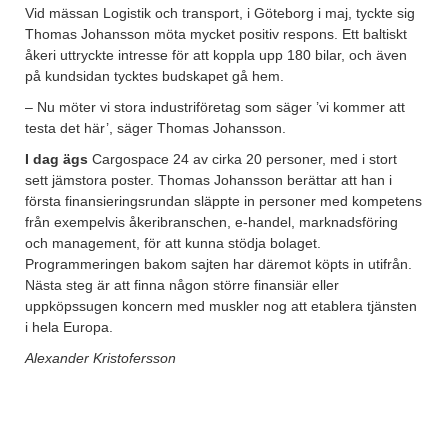
Vid mässan Logistik och transport, i Göteborg i maj, tyckte sig
Thomas Johansson möta mycket positiv respons. Ett baltiskt
åkeri uttryckte intresse för att koppla upp 180 bilar, och även
på kundsidan tycktes budskapet gå hem.
– Nu möter vi stora industriföretag som säger ’vi kommer att
testa det här’, säger Thomas Johansson.
I dag ägs
Cargospace 24 av cirka 20 personer, med i stort
sett jämstora poster. Thomas Johansson berättar att han i
första finansieringsrundan släppte in personer med kompetens
från exempelvis åkeribranschen, e-handel, marknadsföring
och management, för att kunna stödja bolaget.
Programmeringen bakom sajten har däremot köpts in utifrån.
Nästa steg är att finna någon större finansiär eller
uppköpssugen koncern med muskler nog att etablera tjänsten
i hela Europa.
Alexander Kristofersson