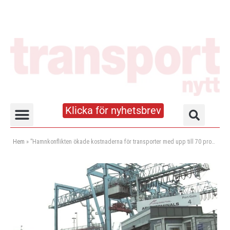
Klicka för nyhetsbrev
Truck- och lagerhandboken
Hem
»
”Hamnkonflikten ökade kostnaderna för transporter med upp till 70 procent”