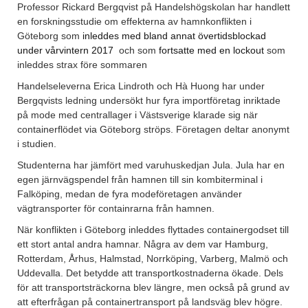
Professor Rickard Bergqvist på Handelshögskolan har handlett
en forskningsstudie om effekterna av hamnkonflikten i
Göteborg som
inleddes med bland annat övertidsblockad
under vårvintern 2017
och som
fortsatte med en lockout
som
inleddes strax före sommaren
Handelseleverna Erica Lindroth och Hà Huong har under
Bergqvists ledning undersökt hur fyra importföretag inriktade
på mode med centrallager i Västsverige klarade sig när
containerflödet via Göteborg ströps. Företagen deltar anonymt
i studien.
Studenterna har jämfört med varuhuskedjan Jula. Jula har en
egen järnvägspendel från hamnen till sin kombiterminal i
Falköping, medan de fyra modeföretagen använder
vägtransporter för containrarna från hamnen.
När konflikten i Göteborg inleddes flyttades containergodset till
ett stort antal andra hamnar. Några av dem var Hamburg,
Rotterdam, Århus, Halmstad, Norrköping, Varberg, Malmö och
Uddevalla. Det betydde att transportkostnaderna ökade. Dels
för att transportsträckorna blev längre, men också på grund av
att efterfrågan på containertransport på landsväg blev högre.