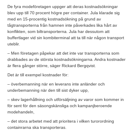
De fyra modeföretagen uppger att deras kostnadsökningar
blev upp till 70 procent högre per container. Jula klarade sig
med en 15-procentig kostnadsökning på grund av
tågtransporterna från hamnen inte påverkades lika hårt av
konflikten, som biltransporterna. Jula har dessutom att
buffertlager vid sin kombiterminal att ta till när någon transport
uteblir.
– Men företagen påpekar att det inte var transporterna som
drabbades av de största kostnadsökningarna. Andra kostnader
är flera gånger större, säger Rickard Bergqvist.
Det är till exempel kostnader för:
– överbemanning när en leverans inte anländer och
underbemanning när den till sist dyker upp,
– skev lagerhållning och utförsäljning av varor som kommer in
för sent för den säsongskänsliga och kampanjberoende
modehandeln,
– det stora arbetet med att prioritera i vilken turorordning
containrarna ska transporteras.