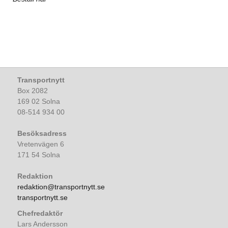
Transportnytt
Box 2082
169 02 Solna
08-514 934 00
Besöksadress
Vretenvägen 6
171 54 Solna
Redaktion
redaktion@transportnytt.se
transportnytt.se
Chefredaktör
Lars Andersson