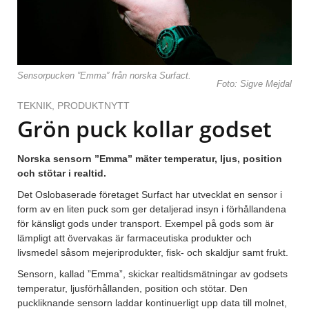
Sensorpucken ”Emma” från norska Surfact.
Foto: Sigve Mejdal
TEKNIK
,
PRODUKTNYTT
Grön puck kollar godset
Norska sensorn ”Emma” mäter temperatur, ljus, position
och stötar i realtid.
Det Oslobaserade företaget Surfact har utvecklat en sensor i
form av en liten puck som ger detaljerad insyn i förhållandena
för känsligt gods under transport. Exempel på gods som är
lämpligt att övervakas är farmaceutiska produkter och
livsmedel såsom mejeriprodukter, fisk- och skaldjur samt frukt.
Sensorn, kallad ”Emma”, skickar realtidsmätningar av godsets
temperatur, ljusförhållanden, position och stötar. Den
puckliknande sensorn laddar kontinuerligt upp data till molnet,