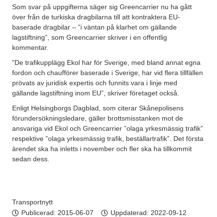
Som svar på uppgifterna säger sig Greencarrier nu ha gått
över från de turkiska dragbilarna till att kontraktera EU-
baserade dragbilar – ”i väntan på klarhet om gällande
lagstiftning”, som Greencarrier skriver i en offentlig
kommentar.
”De trafikupplägg Ekol har för Sverige, med bland annat egna
fordon och chaufförer baserade i Sverige, har vid flera tillfällen
prövats av juridisk expertis och funnits vara i linje med
gällande lagstiftning inom EU”, skriver företaget också.
Enligt Helsingborgs Dagblad, som citerar Skånepolisens
förundersökningsledare, gäller brottsmisstanken mot de
ansvariga vid Ekol och Greencarrier ”olaga yrkesmässig trafik”
respektive ”olaga yrkesmässig trafik, beställartrafik”. Det första
ärendet ska ha inletts i november och fler ska ha tillkommit
sedan dess.
Transportnytt
Publicerad:
2015-06-07
Uppdaterad: 2022-09-12