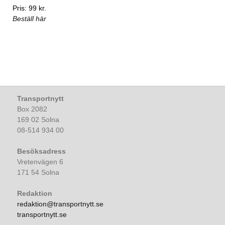
Pris: 99 kr.
Beställ här
Transportnytt
Box 2082
169 02 Solna
08-514 934 00
Besöksadress
Vretenvägen 6
171 54 Solna
Redaktion
redaktion@transportnytt.se
transportnytt.se