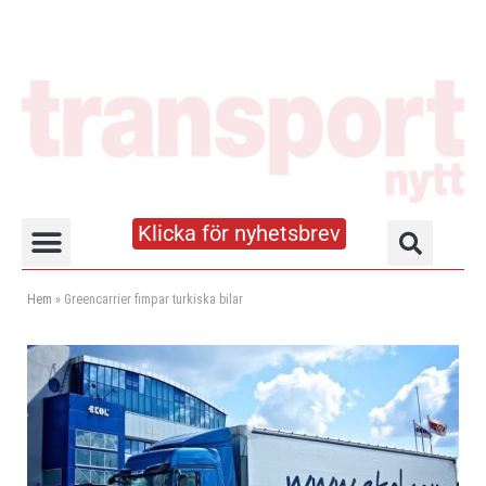
Klicka för nyhetsbrev
Truck- och lagerhandboken
Hem
»
Greencarrier fimpar turkiska bilar