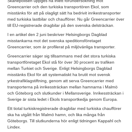
Skånepolisen uppges ha inlett förundersökning mot
Greencarrier och den turkiska transportören Ekol, som
misstänks för att på olagligt sätt ha bedrivit inrikestransporter
med turkiska lastbilar och chaufförer. Nu går Greencarrier över
till EU-registrerade dragbilar på den svenska delsträckan.
I en artikel den 2 juni beskriver Helsingborgs Dagblad
misstankarna mot det svenska speditionsföretaget
Greencarrier, som är profilerat på miljövänliga transporter.
Greencarrier säger sig tillsammans med det stora turkiska
transportföretaget Ekol stå för över 30 procent av trafiken
mellan Turkiet och Sverige. Enligt Helsingborgs Dagblad
misstänks Ekol för att systematiskt ha brutit mot svensk
yrkestrafiklagstiftning, genom att serva Greencarrier med
transporterna på inrikessträckan mellan hamnarna i Malmö
och Göteborg och slutkunder i Mellansverige. Inrikessträckan i
Sverige är sista ledet i Ekols transportkedja genom Europa.
Ett tiotal turkiskregistrerade dragbilar med turkiska chaufförer
ska ha utgått från Malmö hamn, och lika många från
Göteborgs. Till slutkunderna hör enligt tidningen Kappahl och
Lindex.