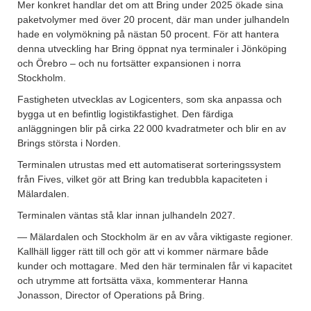
Mer konkret handlar det om att Bring under 2025 ökade sina
paketvolymer med över 20 procent, där man under julhandeln
hade en volymökning på nästan 50 procent. För att hantera
denna utveckling har Bring öppnat nya terminaler i Jönköping
och Örebro – och nu fortsätter expansionen i norra
Stockholm.
Fastigheten utvecklas av Logicenters, som ska anpassa och
bygga ut en befintlig logistikfastighet. Den färdiga
anläggningen blir på cirka 22 000 kvadratmeter och blir en av
Brings största i Norden.
Terminalen utrustas med ett automatiserat sorteringssystem
från Fives, vilket gör att Bring kan tredubbla kapaciteten i
Mälardalen.
Terminalen väntas stå klar innan julhandeln 2027.
— Mälardalen och Stockholm är en av våra viktigaste regioner.
Kallhäll ligger rätt till och gör att vi kommer närmare både
kunder och mottagare. Med den här terminalen får vi kapacitet
och utrymme att fortsätta växa, kommenterar Hanna
Jonasson, Director of Operations på Bring.