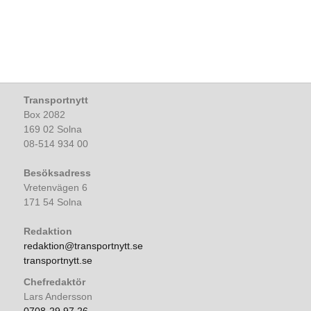
Transportnytt
Box 2082
169 02 Solna
08-514 934 00
Besöksadress
Vretenvägen 6
171 54 Solna
Redaktion
redaktion@transportnytt.se
transportnytt.se
Chefredaktör
Lars Andersson