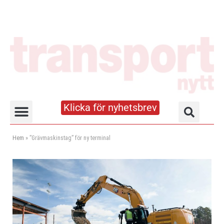
Klicka för nyhetsbrev
Truck- och lagerhandboken
Hem
»
”Grävmaskinstag” för ny terminal