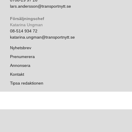
0708-29 97 26
lars.andersson@transportnytt.se
Försäljningschef
Katarina Ungman
08-514 934 72
katarina.ungman@transportnytt.se
Nyhetsbrev
Prenumerera
Annonsera
Kontakt
Tipsa redaktionen