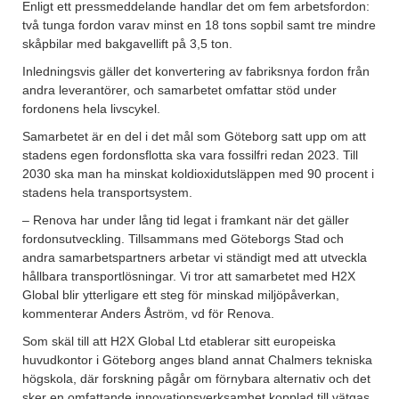
Enligt ett pressmeddelande handlar det om fem arbetsfordon:
två tunga fordon varav minst en 18 tons sopbil samt tre mindre
skåpbilar med bakgavellift på 3,5 ton.
Inledningsvis gäller det konvertering av fabriksnya fordon från
andra leverantörer, och samarbetet omfattar stöd under
fordonens hela livscykel.
Samarbetet är en del i det mål som Göteborg satt upp om att
stadens egen fordonsflotta ska vara fossilfri redan 2023. Till
2030 ska man ha minskat koldioxidutsläppen med 90 procent i
stadens hela transportsystem.
– Renova har under lång tid legat i framkant när det gäller
fordonsutveckling. Tillsammans med Göteborgs Stad och
andra samarbetspartners arbetar vi ständigt med att utveckla
hållbara transportlösningar. Vi tror att samarbetet med H2X
Global blir ytterligare ett steg för minskad miljöpåverkan,
kommenterar Anders Åström, vd för Renova.
Som skäl till att H2X Global Ltd etablerar sitt europeiska
huvudkontor i Göteborg anges bland annat Chalmers tekniska
högskola, där forskning pågår om förnybara alternativ och det
sker en omfattande innovationsverksamhet kopplad till vätgas.