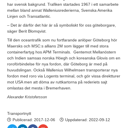
har svensk bakgrund. Trafiken startades 1967 i ett samarbete
mellan bland annat Walleniusrederierna, Svenska Amerika
Linjen och Transatlantic.
– Det är därför det här är så symboliskt för oss göteborgare,
säger Berit Blomqvist.
Till den oceantrafik som nu fortfarande anlöper Göteborg hör
Maersks och MSC:s allians 2M som lägger till med stora
containerfartyg hos APM Terminals. Gentemot Mellanöstern
och Indien samsas norska Höegh och koreanska Glovis om en
roroförbindelse för nya fordon, där Göteborg är med på
huvudslingan. Också Wallenius Wilhelmsen transporterar nya
fordon med roro via Logents terminal, och gör vissa direktturer
mot USA men att döma av ruttkartorna på rederiets sajt
omlastas det mesta i Bremerhaven.
Alexander Kristofersson
Transportnytt
Publicerad:
2017-12-06
Uppdaterad: 2022-09-12