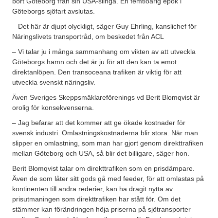
bort Göteborg från sin USA-slinga. En femtioårig epok i
Göteborgs sjöfart avslutas.
– Det här är djupt olyckligt, säger Guy Ehrling, kanslichef för
Näringslivets transportråd, om beskedet från ACL
– Vi talar ju i många sammanhang om vikten av att utveckla
Göteborgs hamn och det är ju för att den kan ta emot
direktanlöpen. Den transoceana trafiken är viktig för att
utveckla svenskt näringsliv.
Även Sveriges Skeppsmäklareförenings vd Berit Blomqvist är
orolig för konsekvenserna.
– Jag befarar att det kommer att ge ökade kostnader för
svensk industri. Omlastningskostnaderna blir stora. När man
slipper en omlastning, som man har gjort genom direkttrafiken
mellan Göteborg och USA, så blir det billigare, säger hon.
Berit Blomqvist talar om direkttrafiken som en prisdämpare.
Även de som låter sitt gods gå med feeder, för att omlastas på
kontinenten till andra rederier, kan ha dragit nytta av
prisutmaningen som direkttrafiken har stått för. Om det
stämmer kan förändringen höja priserna på sjötransporter