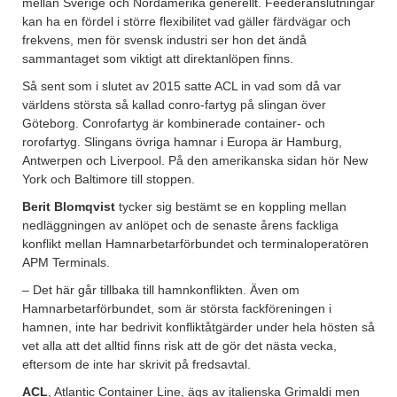
mellan Sverige och Nordamerika generellt. Feederanslutningar
kan ha en fördel i större flexibilitet vad gäller färdvägar och
frekvens, men för svensk industri ser hon det ändå
sammantaget som viktigt att direktanlöpen finns.
Så sent som i slutet av 2015 satte ACL in vad som då var
världens största så kallad conro-fartyg på slingan över
Göteborg. Conrofartyg är kombinerade container- och
rorofartyg. Slingans övriga hamnar i Europa är Hamburg,
Antwerpen och Liverpool. På den amerikanska sidan hör New
York och Baltimore till stoppen.
Berit Blomqvist
tycker sig bestämt se en koppling mellan
nedläggningen av anlöpet och de senaste årens fackliga
konflikt mellan Hamnarbetarförbundet och terminaloperatören
APM Terminals.
– Det här går tillbaka till hamnkonflikten. Även om
Hamnarbetarförbundet, som är största fackföreningen i
hamnen, inte har bedrivit konfliktåtgärder under hela hösten så
vet alla att det alltid finns risk att de gör det nästa vecka,
eftersom de inte har skrivit på fredsavtal.
ACL
, Atlantic Container Line, ägs av italienska Grimaldi men