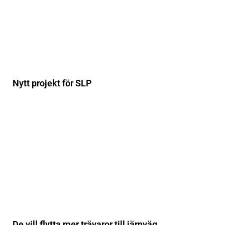
Nytt projekt för SLP
De vill flytta mer trävaror till järnväg