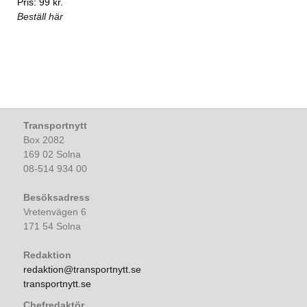
Pris: 99 kr.
Beställ här
Transportnytt
Box 2082
169 02 Solna
08-514 934 00
Besöksadress
Vretenvägen 6
171 54 Solna
Redaktion
redaktion@transportnytt.se
transportnytt.se
Chefredaktör