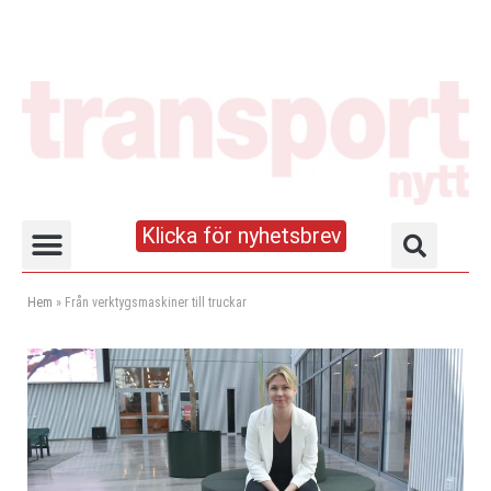
Klicka för nyhetsbrev
Truck- och lagerhandboken
Hem
»
Från verktygsmaskiner till truckar