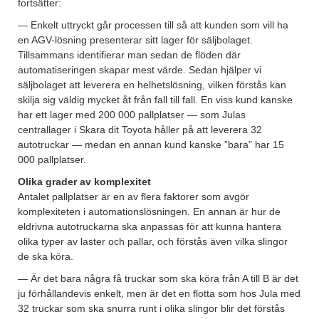
fortsätter:
— Enkelt uttryckt går processen till så att kunden som vill ha
en AGV-lösning presenterar sitt lager för säljbolaget.
Tillsammans identifierar man sedan de flöden där
automatiseringen skapar mest värde. Sedan hjälper vi
säljbolaget att leverera en helhetslösning, vilken förstås kan
skilja sig väldig mycket åt från fall till fall. En viss kund kanske
har ett lager med 200 000 pallplatser — som Julas
centrallager i Skara dit Toyota håller på att leverera 32
autotruckar — medan en annan kund kanske ”bara” har 15
000 pallplatser.
Olika grader av komplexitet
Antalet pallplatser är en av flera faktorer som avgör
komplexiteten i automationslösningen. En annan är hur de
eldrivna autotruckarna ska anpassas för att kunna hantera
olika typer av laster och pallar, och förstås även vilka slingor
de ska köra.
— Är det bara några få truckar som ska köra från A till B är det
ju förhållandevis enkelt, men är det en flotta som hos Jula med
32 truckar som ska snurra runt i olika slingor blir det förstås