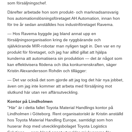
som försäljningschef.
Därefter arbetade hon som produkt- och marknadsansvarig
hos automationslösningsföretaget AH Automation, innan hon
för tre år sedan anställdes hos industriföretaget Ravema.
— Hos Ravema byggde jag bland annat upp en
försäljningsorganisation kring de ryggbärande och
självkörande MIR-robotar man nyligen tagit in. Den var en ny
produkt för företaget, och jag har alltid gillat att hjälpa
kunderna att automatisera sin produktion — det är något som
kan effektivisera flödena och öka konkurrenskraften, säger
Kristin Alexandersson Rohdin och tillägger:
— Det var också det som gjorde att jag tog det här nya jobbet,
även om jag inte kommer att arbeta med försäljning mot
slutkund här utan ren affärsutveckling.
Kontor på Lindholmen
”Här” är i detta fallet Toyota Material Handlings kontor på
Lindholmen i Göteborg. Rent organisatoriskt är Kristin anställd
hos Toyota Material Handling Europe, samtidigt som hon
huserar ihop med utvecklingsbolaget Toyota Logistics