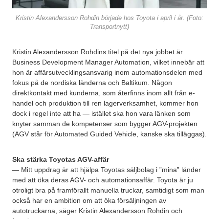
Kristin Alexandersson Rohdin började hos Toyota i april i år. (Foto:
Transportnytt)
Kristin Alexandersson Rohdins titel på det nya jobbet är
Business Development Manager Automation, vilket innebär att
hon är affärsutvecklingsansvarig inom automationsdelen med
fokus på de nordiska länderna och Baltikum. Någon
direktkontakt med kunderna, som återfinns inom allt från e-
handel och produktion till ren lagerverksamhet, kommer hon
dock i regel inte att ha — istället ska hon vara länken som
knyter samman de kompetenser som bygger AGV-projekten
(AGV står för Automated Guided Vehicle, kanske ska tilläggas).
Ska stärka Toyotas AGV-affär
— Mitt uppdrag är att hjälpa Toyotas säljbolag i ”mina” länder
med att öka deras AGV- och automationsaffär. Toyota är ju
otroligt bra på framförallt manuella truckar, samtidigt som man
också har en ambition om att öka försäljningen av
autotruckarna, säger Kristin Alexandersson Rohdin och