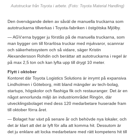
Autotruckar från Toyota i arbete. (Foto: Toyota Material Handling)
Den övervägande delen av såväl de manuella truckarna som
autotruckarna tillverkas i Toyota-fabriken i östgötska Mjölby.
— AGV:erna bygger ju förstås på de manuella truckarna, som
man bygger om till förarlösa truckar med mjukvaror, scannrar
och säkerhetssystem och så vidare, säger Kristin
Alexandersson Rohdin och berättar att autotruckarna i regel är
på max 2,5 ton och kan lyfta upp till drygt 10 meter.
Flytt i oktober
Kontoret där Toyota Logistics Solutions är inrymt på expansiva
Lindholmen i Göteborg, mitt bland mängder av tech-bolag,
startups, högskolor och flashiga fik och restauranger. Det är en
något annorlunda miljö än industriområdet Ringön, där
utvecklingsbolaget med dess 120 medarbetare huserade fram
till oktober förra året.
— Bolaget har växt på senare år och behövde nya lokaler, och
det är klart att det är lyft för alla att komma hit. Dessutom är
det ju enklare att locka medarbetare med rätt kompetens hit till