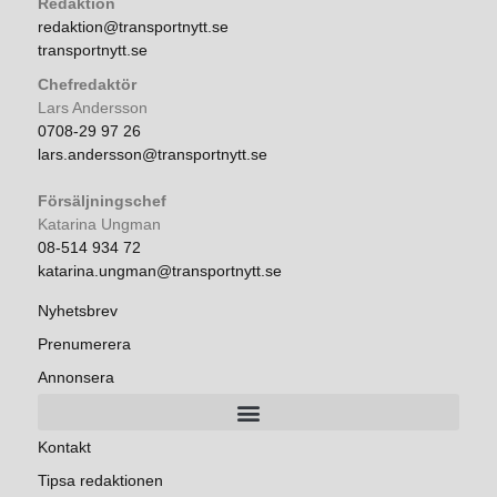
Redaktion
redaktion@transportnytt.se
transportnytt.se
Chefredaktör
Lars Andersson
0708-29 97 26
lars.andersson@transportnytt.se
Försäljningschef
Katarina Ungman
08-514 934 72
katarina.ungman@transportnytt.se
Nyhetsbrev
Prenumerera
Annonsera
Kontakt
Tipsa redaktionen