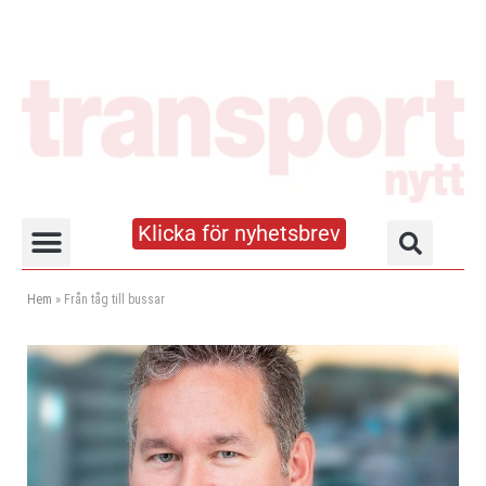
Klicka för nyhetsbrev
Truck- och lagerhandboken
Hem
»
Från tåg till bussar