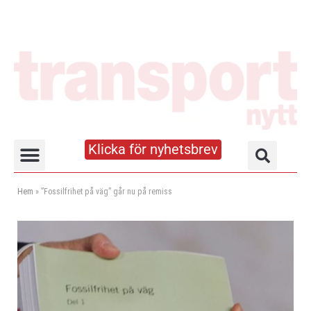
Klicka för nyhetsbrev
Truck- och lagerhandboken
Hem
»
”Fossilfrihet på väg” går nu på remiss