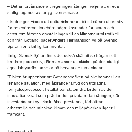
– Det är förvånande att regeringen återigen väljer att utreda
statligt ägande av fartyg. Den senaste
utredningen visade att detta riskerar att bli ett sämre alternativ
för resenärerna, innebära högre kostnader för staten och
dessutom försena omställningen till en klimatneutral trafik till
och från Gotland, säger Anders Hermansson vd på Svensk
Sjöfart i en skriftlig kommentar.
Enligt Svensk Sjöfart finns det också skäl att se frågan i ett
bredare perspektiv, där man anser att skicket på den statligt
ägda isbrytarflottan visar på betydande utmaningar:
”Risken är uppenbar att Gotlandstrafiken på sikt hamnar i en
liknande situation, med åldrande fartyg och utdragna
förnyelseprocesser. I stället bör staten dra lärdom av den
innovationskraft som präglar den privata rederinäringen, där
investeringar i ny teknik, ökad prestanda, förbättrad
arbetsmiljö och minskad klimat- och miljöpåverkan ligger i
framkant.”
Transportnytt