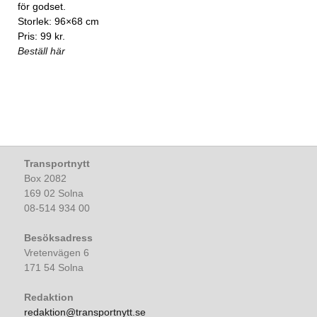
för godset.
Storlek: 96×68 cm
Pris: 99 kr.
Beställ här
Transportnytt
Box 2082
169 02 Solna
08-514 934 00
Besöksadress
Vretenvägen 6
171 54 Solna
Redaktion
redaktion@transportnytt.se