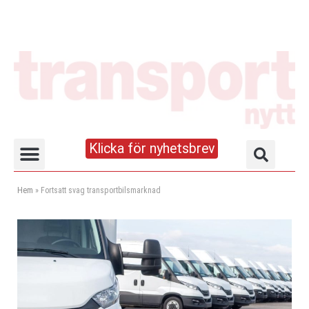
Klicka för nyhetsbrev
Truck- och lagerhandboken
Hem
»
Fortsatt svag transportbilsmarknad