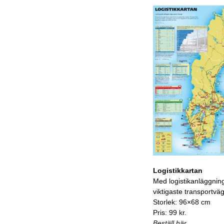
Logistikkartan
Med logistikanläggnin
viktigaste transportvä
Storlek: 96×68 cm
Pris: 99 kr.
Beställ här