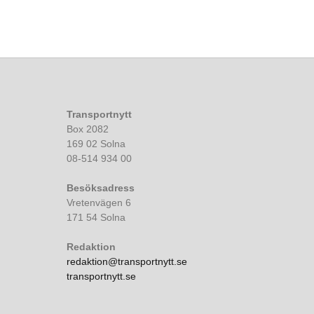
Transportnytt
Box 2082
169 02 Solna
08-514 934 00
Besöksadress
Vretenvägen 6
171 54 Solna
Redaktion
redaktion@transportnytt.se
transportnytt.se