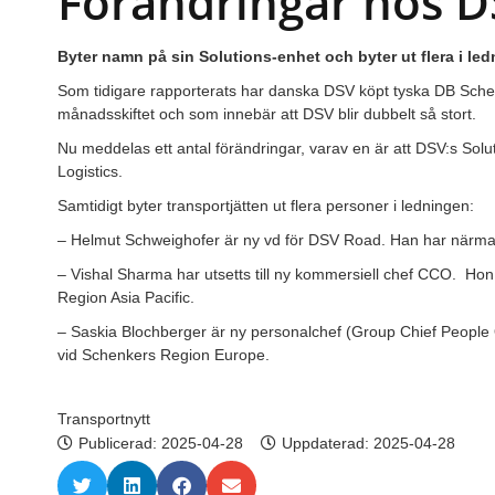
Förändringar hos D
Byter namn på sin Solutions-enhet och byter ut flera i le
Som tidigare rapporterats har danska DSV köpt tyska DB Schenke
månadsskiftet och som innebär att DSV blir dubbelt så stort.
Nu meddelas ett antal förändringar, varav en är att DSV:s Solut
Logistics.
Samtidigt byter transportjätten ut flera personer i ledningen:
– Helmut Schweighofer är ny vd för DSV Road. Han har närmas
– Vishal Sharma har utsetts till ny kommersiell chef CCO.
Hon 
Region Asia Pacific.
– Saskia Blochberger är ny personalchef (Group Chief People 
vid Schenkers Region Europe.
Transportnytt
Publicerad:
2025-04-28
Uppdaterad: 2025-04-28