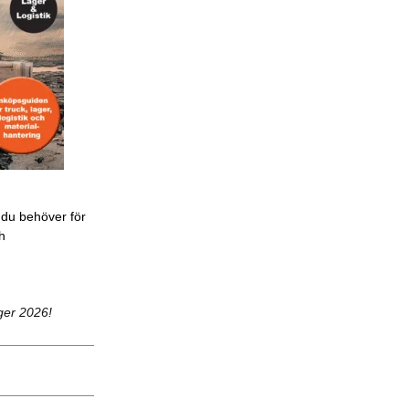
 du behöver för
ch
ger 2026!