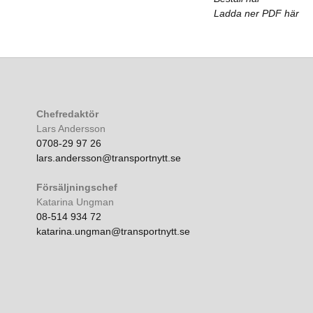
Ladda ner PDF här
Chefredaktör
Lars Andersson
0708-29 97 26
lars.andersson@transportnytt.se
Försäljningschef
Katarina Ungman
08-514 934 72
katarina.ungman@transportnytt.se