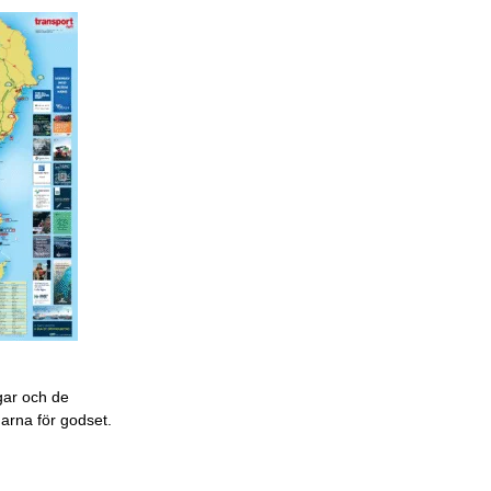
gar och de
garna för godset.