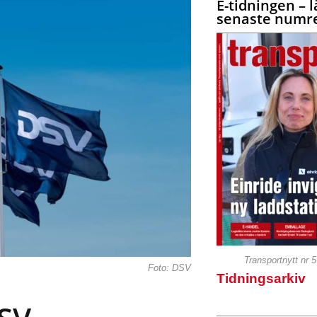
E-tidningen – l
senaste numre
Transportnytt nr 
Foto: DSV
Tidningsarkiv