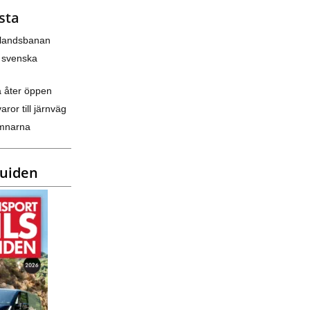
sta
nlandsbanan
 svenska
a åter öppen
varor till järnväg
amnarna
guiden