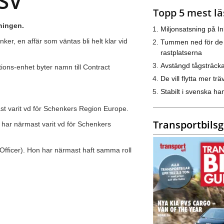
SV
Topp 5 mest lä
dningen.
Miljonsatsning på I
r, en affär som väntas bli helt klar vid
Tummen ned för de
rastplatserna
Avstängd tågsträck
ions-enhet byter namn till Contract
De vill flytta mer trä
Stabilt i svenska h
t varit vd för Schenkers Region Europe.
Transportbils
har närmast varit vd för Schenkers
Officer). Hon har närmast haft samma roll