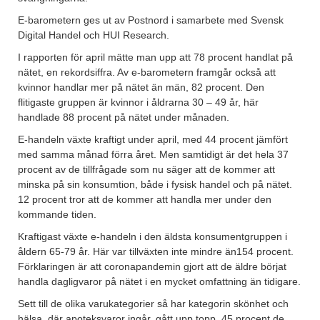
E-barometern ges ut av Postnord i samarbete med Svensk
Digital Handel och HUI Research.
I rapporten för april mätte man upp att 78 procent handlat på
nätet, en rekordsiffra. Av e-barometern framgår också att
kvinnor handlar mer på nätet än män, 82 procent. Den
flitigaste gruppen är kvinnor i åldrarna 30 – 49 år, här
handlade 88 procent på nätet under månaden.
E-handeln växte kraftigt under april, med 44 procent jämfört
med samma månad förra året. Men samtidigt är det hela 37
procent av de tillfrågade som nu säger att de kommer att
minska på sin konsumtion, både i fysisk handel och på nätet.
12 procent tror att de kommer att handla mer under den
kommande tiden.
Kraftigast växte e-handeln i den äldsta konsumentgruppen i
åldern 65-79 år. Här var tillväxten inte mindre än154 procent.
Förklaringen är att coronapandemin gjort att de äldre börjat
handla dagligvaror på nätet i en mycket omfattning än tidigare.
Sett till de olika varukategorier så har kategorin skönhet och
hälsa, där apoteksvaror ingår, gått upp topp. 45 procent de