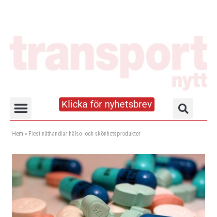
Klicka för nyhetsbrev
Truck- och lagerhandboken
Hem
»
Flest näthandlar hälso- och skönhetsprodukter