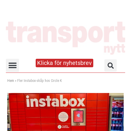
Klicka för nyhetsbrev
Truck- och lagerhandboken
Hem
»
Fler Instabox-skåp hos Circle K