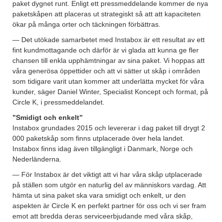
paket dygnet runt. Enligt ett pressmeddelande kommer de nya
paketskåpen att placeras ut strategiskt så att att kapaciteten
ökar på många orter och täckningen förbättras.
— Det utökade samarbetet med Instabox är ett resultat av ett
fint kundmottagande och därför är vi glada att kunna ge fler
chansen till enkla upphämtningar av sina paket. Vi hoppas att
våra generösa öppettider och att vi sätter ut skåp i områden
som tidigare varit utan kommer att underlätta mycket för våra
kunder, säger Daniel Winter, Specialist Koncept och format, på
Circle K, i pressmeddelandet.
”Smidigt och enkelt”
Instabox grundades 2015 och levererar i dag paket till drygt 2
000 paketskåp som finns utplacerade över hela landet.
Instabox finns idag även tillgängligt i Danmark, Norge och
Nederländerna.
— För Instabox är det viktigt att vi har våra skåp utplacerade
på ställen som utgör en naturlig del av människors vardag. Att
hämta ut sina paket ska vara smidigt och enkelt, ur den
aspekten är Circle K en perfekt partner för oss och vi ser fram
emot att bredda deras serviceerbjudande med våra skåp,