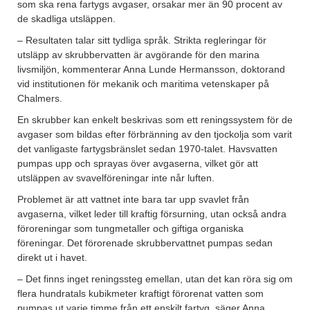
som ska rena fartygs avgaser, orsakar mer än 90 procent av
de skadliga utsläppen.
– Resultaten talar sitt tydliga språk. Strikta regleringar för
utsläpp av skrubbervatten är avgörande för den marina
livsmiljön, kommenterar Anna Lunde Hermansson, doktorand
vid institutionen för mekanik och maritima vetenskaper på
Chalmers.
En skrubber kan enkelt beskrivas som ett reningssystem för de
avgaser som bildas efter förbränning av den tjockolja som varit
det vanligaste fartygsbränslet sedan 1970-talet. Havsvatten
pumpas upp och sprayas över avgaserna, vilket gör att
utsläppen av svavelföreningar inte når luften.
Problemet är att vattnet inte bara tar upp svavlet från
avgaserna, vilket leder till kraftig försurning, utan också andra
föroreningar som tungmetaller och giftiga organiska
föreningar. Det förorenade skrubbervattnet pumpas sedan
direkt ut i havet.
– Det finns inget reningssteg emellan, utan det kan röra sig om
flera hundratals kubikmeter kraftigt förorenat vatten som
pumpas ut varje timme från ett enskilt fartyg, säger Anna