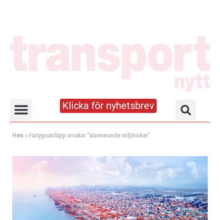
Klicka för nyhetsbrev
Truck- och lagerhandboken
Hem
»
Fartygsutsläpp orsakar ”alarmerande miljörisker”