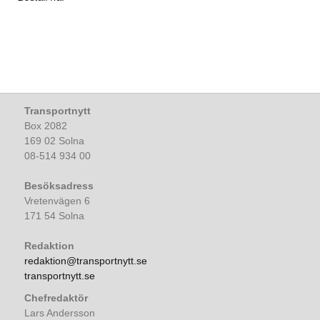
Transportnytt
Box 2082
169 02 Solna
08-514 934 00
Besöksadress
Vretenvägen 6
171 54 Solna
Redaktion
redaktion@transportnytt.se
transportnytt.se
Chefredaktör
Lars Andersson