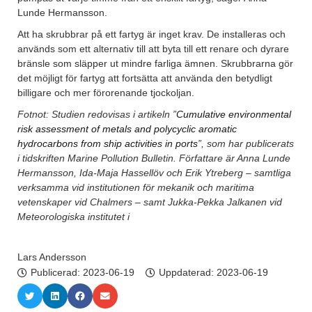
Lunde Hermansson.
Att ha skrubbrar på ett fartyg är inget krav. De installeras och
används som ett alternativ till att byta till ett renare och dyrare
bränsle som släpper ut mindre farliga ämnen. Skrubbrarna gör
det möjligt för fartyg att fortsätta att använda den betydligt
billigare och mer förorenande tjockoljan.
Fotnot: Studien redovisas i artikeln ”
Cumulative environmental
risk assessment of metals and polycyclic aromatic
hydrocarbons from ship activities in ports
”, som har publicerats
i tidskriften Marine Pollution Bulletin. Författare är Anna Lunde
Hermansson, Ida-Maja Hassellöv och Erik Ytreberg – samtliga
verksamma vid institutionen för mekanik och maritima
vetenskaper vid Chalmers – samt Jukka-Pekka Jalkanen vid
Meteorologiska institutet i
Lars Andersson
Publicerad:
2023-06-19
Uppdaterad: 2023-06-19