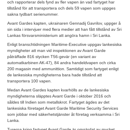
och rapporterar dels fynd av fler vapen än vad fartyget har
tillstånd för att transportera och dels 59 vapen som uppges
sakna tydbart serienummer.
Avant Gardes kapten, ukrainaren Gennadij Gavrilov, uppger å
sin sida i intervjuer med flera medier att han fått tillstånd av Sri
Lankas försvarsministerium att angöra hamn i Sri Lanka.
Enligt branschtidningen Maritime-Executive uppgav lankesiska
myndigheter att man vid inspektionen av Avant Garde
påträffade 816 stycken T56-gevär (en variant av
automatkarbinen AK-47), 84 andra handeldvapen och cirka
200 magasin med ammunittion. Samtidigt som fartyget enligt
de lankesiska myndigheterna bara hade tillstånd att
transportera 100 vapen.
Medan Avant Gardes kapten kvarhölls av de lankesiska
myndigheterna släpptes Avant Garde i oktober 2016 och
såldes till Indien som metallskrot. Fartyget ägdes av det
lankesiska företaget Avant Garde Maritime Security Services
som jobbar med säkerhetstjänster åt företag verksamma i Sri
Lanka.
Turerna kring fartyget Avant Garde är omgärdat av mycket