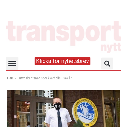
Klicka för nyhetsbrev
Truck- och lagerhandboken
Hem
»
Fartygskaptenen som kvarhölls i sex år