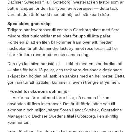
Dachser Swedens filial i Göteborg investerat i en lastbil som är
bättre lämpad för den här typen av leveranser — detta tack
vare att den är försedd med ett höj- och sänkbart skåp.
Specialdesignat skåp
Tidigare har leveranser till centrala Göteborg skett med flera
mindre distributionsbilar med plats för upp till åtta pallar.
Fördelen är att en liten bil kommer fram över allt, medan
nackdelen är att det mindre lastutrymmet resulterar i att fler
bilar kör flera rundor på en och samma dag.
Den nya lastbilen har istället — i likhet med en standardlastbil
— plats för hela 18 pallar, och tack vare det specialdesignade
skåpet kan höjden på lastbilen sänkas med en hel meter. Detta
gör i sin tur att lastbilen kommer in även i trängre utrymmen.
”Fördel för ekonomi och miljö”
— Vi kör nu färre mil med färre bilar, då samma bil kan
användas till flera leveranser. Det är till fördel både sett till
ekonomin och miljön, säger Sören Landt Sivebäk, Operations
Manager vid Dachser Swedens filial i Göteborg, i en skriftlig
kommentar.
Enligt företaget kan den nya lastbilen på en och samma runda