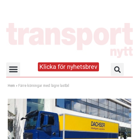
Klicka för nyhetsbrev
Truck- och lagerhandboken
Hem
»
Färre körningar med lägre lastbil