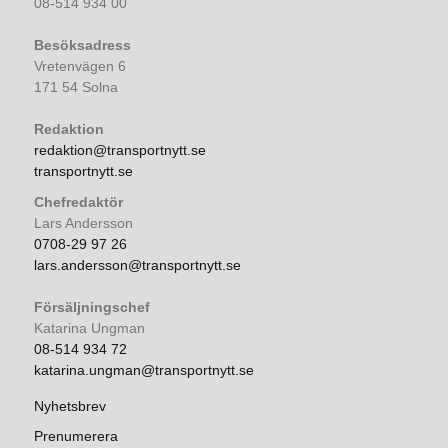
08-514 934 00
Besöksadress
Vretenvägen 6
171 54 Solna
Redaktion
redaktion@transportnytt.se
transportnytt.se
Chefredaktör
Lars Andersson
0708-29 97 26
lars.andersson@transportnytt.se
Försäljningschef
Katarina Ungman
08-514 934 72
katarina.ungman@transportnytt.se
Nyhetsbrev
Prenumerera