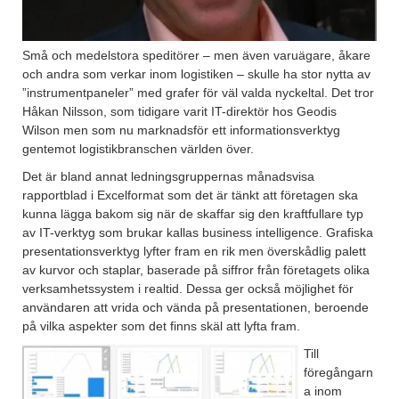
Små och medelstora speditörer – men även varuägare, åkare
och andra som verkar inom logistiken – skulle ha stor nytta av
”instrumentpaneler” med grafer för väl valda nyckeltal. Det tror
Håkan Nilsson, som tidigare varit IT-direktör hos Geodis
Wilson men som nu marknadsför ett informationsverktyg
gentemot logistikbranschen världen över.
Det är bland annat ledningsgruppernas månadsvisa
rapportblad i Excelformat som det är tänkt att företagen ska
kunna lägga bakom sig när de skaffar sig den kraftfullare typ
av IT-verktyg som brukar kallas business intelligence. Grafiska
presentationsverktyg lyfter fram en rik men överskådlig palett
av kurvor och staplar, baserade på siffror från företagets olika
verksamhetssystem i realtid. Dessa ger också möjlighet för
användaren att vrida och vända på presentationen, beroende
på vilka aspekter som det finns skäl att lyfta fram.
Till
föregångarn
a inom