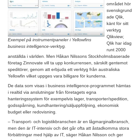
området hör
svenskgrund
ade Qlik,
känt för sitt
verktyg
Qlikview;
Exempel på instrumentpaneler i Yellowfins
Qlik har idag
business intelligence-verktyg.
runt 2000
anställda i världen. Men Håkan Nilssons Stockholmsbaserade
företag Zinnovate vill ta upp konkurrensen, särskilt gentemot
speditörer, genom att erbjuda ett verktyg från australiska
Yellowfin vilket uppges vara billigare för kunderna.
De data som visas i business intelligence-programmet hämtas
i realtid via anslutningar från företagets egna
hanteringssystem för exempelvis lager, transporter/spedition,
godsspårning, kundhantering/säljuppföljning, ekonomisk
budget eller redovisning.
– Transport- och logistikbranschen är en lågmarginalbransch,
men den är IT-intensiv och det går ofta att åstadkomma stora
förbättringar med hjälp av IT, säger Håkan Nilsson och ger