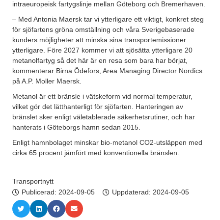
intraeuropeisk fartygslinje mellan Göteborg och Bremerhaven.
– Med Antonia Maersk tar vi ytterligare ett viktigt, konkret steg
för sjöfartens gröna omställning och våra Sverigebaserade
kunders möjligheter att minska sina transportemissioner
ytterligare. Före 2027 kommer vi att sjösätta ytterligare 20
metanolfartyg så det här är en resa som bara har börjat,
kommenterar Birna Ödefors, Area Managing Director Nordics
på A.P. Moller Maersk.
Metanol är ett bränsle i vätskeform vid normal temperatur,
vilket gör det lätthanterligt för sjöfarten. Hanteringen av
bränslet sker enligt väletablerade säkerhetsrutiner, och har
hanterats i Göteborgs hamn sedan 2015.
Enligt hamnbolaget minskar bio-metanol CO2-utsläppen med
cirka 65 procent jämfört med konventionella bränslen.
Transportnytt
Publicerad:
2024-09-05
Uppdaterad: 2024-09-05