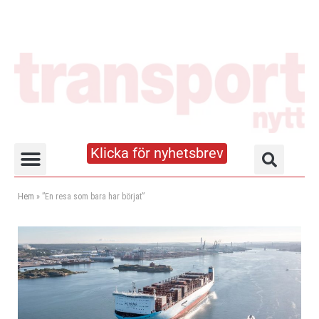
Klicka för nyhetsbrev
Truck- och lagerhandboken
Hem
»
”En resa som bara har börjat”