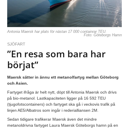
Antonia Maersk har plats för nästan 17 000 containrar TEU.
Foto: Göteborgs Hamn
SJÖFART
”En resa som bara har
börjat”
Maersk sätter in ännu ett metanolfartyg mellan Göteborg
och Asien.
Fartyget ifråga är helt nytt, döpt till Antonia Maersk och drivs
på bio-metanol. Lastkapaciteten ligger på 16 592 TEU
(tjugofotscontainers) och fartyget ska gå i veckovis trafik på
linjen AE5/Albatros som ingår i rederialliansen 2M.
Sedan tidigare trafikerar Maersk även det mindre
metanoldrivna fartyget Laura Maersk Göteborgs hamn på en