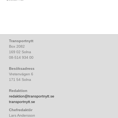
Transportnytt
Box 2082
169 02 Solna
08-514 934 00
Besöksadress
Vretenvägen 6
171 54 Solna
Redaktion
redaktion@transportnytt.se
transportnytt.se
Chefredaktör
Lars Andersson