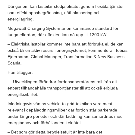
Därigenom kan lastbilar stödja elnätet genom flexibla tjänster
som effekttoppsbegränsning, nätbalansering och
energilagring.
Megawatt Charging System är en kommande standard för
tunga elfordon, där effekten kan nå upp till 1200 kW.
– Elektriska lastbilar kommer inte bara att förbruka el, de kan
också bli en aktiv resurs i energisystemet, kommenterar Tobias
Ejderhamn, Global Manager, Transformation & New Business,
Scania.
Han tillägger:
— Utvecklingen förändrar fordonsoperatörens roll från att
enbart tillhandahålla transporttjänster till att också erbjuda
energiflexibilitet.
Inledningsvis väntas vehicle-to-grid-tekniken vara mest
relevant i depåladdningsmiljöer där fordon står parkerade
under längre perioder och där laddning kan samordnas med
energibehov och förhållanden i elnätet.
– Det som gör detta betydelsefullt är inte bara det