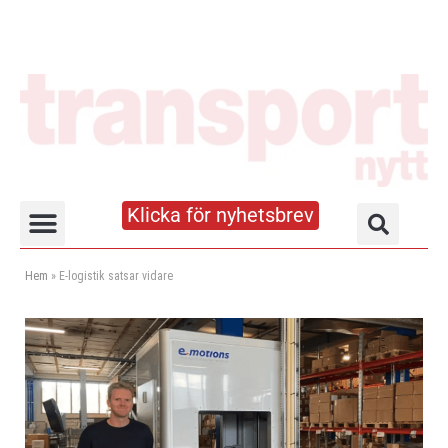
Klicka för nyhetsbrev
Truck- och lagerhandboken
Hem
»
E-logistik satsar vidare