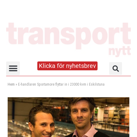
Klicka för nyhetsbrev
Truck- och lagerhandboken
Hem
»
E-handlaren Sportamore flyttar in i 23000 kvm i Eskilstuna