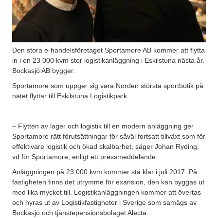
Den stora e-handelsföretaget Sportamore AB kommer att flytta
in i en 23 000 kvm stor logistikanläggning i Eskilstuna nästa år.
Bockasjö AB bygger.
Sportamore som uppger sig vara Norden största sportbutik på
nätet flyttar till Eskilstuna Logistikpark.
– Flytten av lager och logistik till en modern anläggning ger
Sportamore rätt förutsättningar för såväl fortsatt tillväxt som för
effektivare logistik och ökad skalbarhet, säger Johan Ryding,
vd för Sportamore, enligt ett pressmeddelande.
Anläggningen på 23 000 kvm kommer stå klar i juli 2017. På
fastigheten finns det utrymme för exansion, den kan byggas ut
med lika mycket till. Logistikanläggningen kommer att övertas
och hyras ut av Logistikfastigheter i Sverige som samägs av
Bockasjö och tjänstepensionsbolaget Alecta.