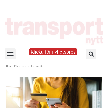
Klicka för nyhetsbrev
Truck- och lagerhandboken
Hem
»
E-handeln backar kraftigt