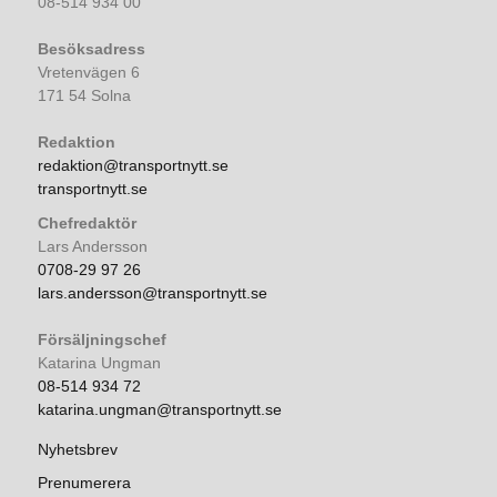
08-514 934 00
Besöksadress
Vretenvägen 6
171 54 Solna
Redaktion
redaktion@transportnytt.se
transportnytt.se
Chefredaktör
Lars Andersson
0708-29 97 26
lars.andersson@transportnytt.se
Försäljningschef
Katarina Ungman
08-514 934 72
katarina.ungman@transportnytt.se
Nyhetsbrev
Prenumerera