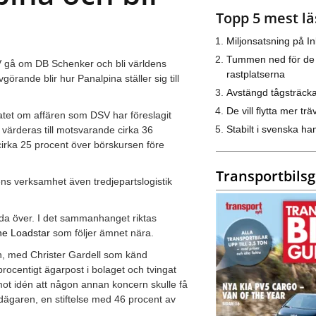
Topp 5 mest lä
Miljonsatsning på I
Tummen ned för de
V gå om DB Schenker och bli världens
rastplatserna
örande blir hur Panalpina ställer sig till
Avstängd tågsträck
De vill flytta mer trä
atet om affären som DSV har föreslagit
Stabilt i svenska h
 värderas till motsvarande cirka 36
cirka 25 procent över börskursen före
Transportbils
ns verksamhet även tredjepartslogistik
uda över. I det sammanhanget riktas
he Loadstar
som följer ämnet nära.
n, med Christer Gardell som känd
procentigt ägarpost i bolaget och tvingat
ot idén att någon annan koncern skulle få
dägaren, en stiftelse med 46 procent av