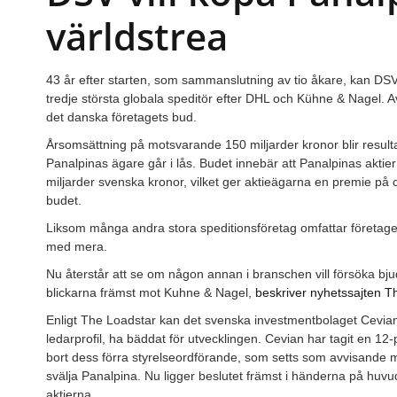
världstrea
43 år efter starten, som sammanslutning av tio åkare, kan DS
tredje största globala speditör efter DHL och Kühne & Nagel. Avg
det danska företagets bud.
Årsomsättning på motsvarande 150 miljarder kronor blir result
Panalpinas ägare går i lås. Budet innebär att Panalpinas aktier
miljarder svenska kronor, vilket ger aktieägarna en premie på 
budet.
Liksom många andra stora speditionsföretag omfattar företage
med mera.
Nu återstår att se om någon annan i branschen vill försöka bj
blickarna främst mot Kuhne & Nagel,
beskriver nyhetssajten T
Enligt The Loadstar kan det svenska investmentbolaget Cevia
ledarprofil, ha bäddat för utvecklingen. Cevian har tagit en 12-
bort dess förra styrelseordförande, som setts som avvisande m
svälja Panalpina. Nu ligger beslutet främst i händerna på huvu
aktierna.