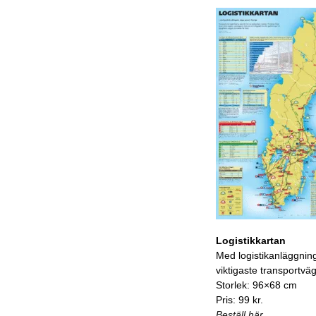
Logistikkartan
Med logistikanläggnin
viktigaste transportvä
Storlek: 96×68 cm
Pris: 99 kr.
Beställ här