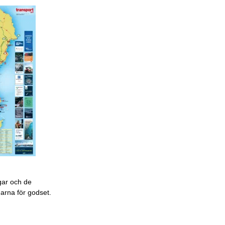
gar och de
garna för godset.