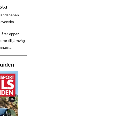
sta
nlandsbanan
 svenska
a åter öppen
varor till järnväg
amnarna
guiden