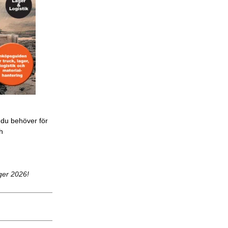
 du behöver för
ch
ger 2026!