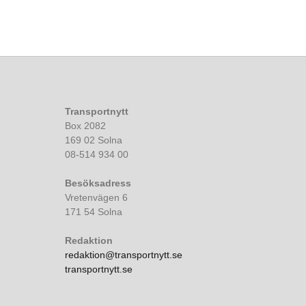
Transportnytt
Box 2082
169 02 Solna
08-514 934 00
Besöksadress
Vretenvägen 6
171 54 Solna
Redaktion
redaktion@transportnytt.se
transportnytt.se