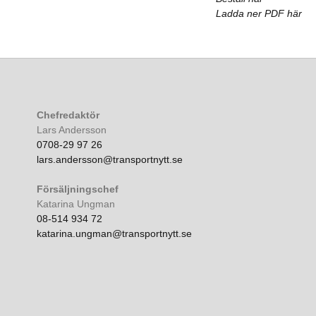
Ladda ner PDF här
Chefredaktör
Lars Andersson
0708-29 97 26
lars.andersson@transportnytt.se
Försäljningschef
Katarina Ungman
08-514 934 72
katarina.ungman@transportnytt.se