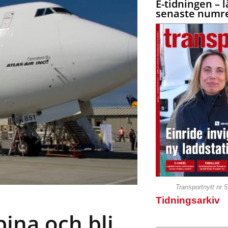
E-tidningen – l
senaste numre
Transportnytt nr 
Tidningsarkiv
pina och bli