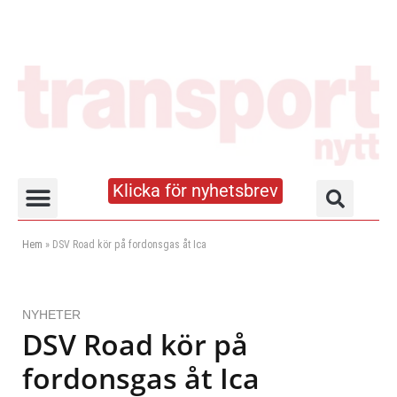
Klicka för nyhetsbrev
Truck- och lagerhandboken
Hem
»
DSV Road kör på fordonsgas åt Ica
NYHETER
DSV Road kör på
fordonsgas åt Ica