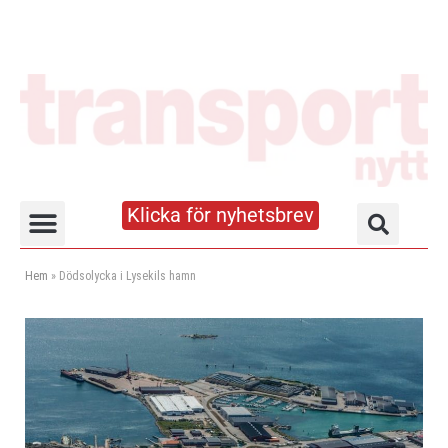
Klicka för nyhetsbrev
Truck- och lagerhandboken
Hem
»
Dödsolycka i Lysekils hamn