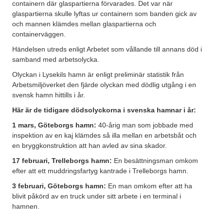
containern där glaspartierna förvarades. Det var när
glaspartierna skulle lyftas ur containern som banden gick av
och mannen klämdes mellan glaspartierna och
containerväggen.
Händelsen utreds enligt Arbetet som vållande till annans död i
samband med arbetsolycka.
Olyckan i Lysekils hamn är enligt preliminär statistik från
Arbetsmiljöverket den fjärde olyckan med dödlig utgång i en
svensk hamn hittills i år.
Här är de tidigare dödsolyckorna i svenska hamnar i år:
1 mars, Göteborgs hamn:
40-årig man som jobbade med
inspektion av en kaj klämdes så illa mellan en arbetsbåt och
en bryggkonstruktion att han avled av sina skador.
17 februari, Trelleborgs hamn:
En besättningsman omkom
efter att ett muddringsfartyg kantrade i Trelleborgs hamn.
3 februari, Göteborgs hamn:
En man omkom efter att ha
blivit påkörd av en truck under sitt arbete i en terminal i
hamnen.