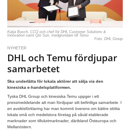
Katja Busch, CCO och chef för DHL Customer Solutions &
Innovation samt Qin Sun, medgrundare till Temu.
Foto: DHL Group
NYHETER
DHL och Temu fördjupar
samarbetet
Ska underlätta för lokala aktörer att sälja via den
kinesiska e-handelsplattformen.
Tyska DHL Group och kinesiska Temu uppger i ett
pressmeddelande att man fördjupar sitt befintliga samarbete. I
en avsiktsförklaring har man kommit överens om bättre stötta
lokala små och medelstora företag på såväl etablerade
marknader som tillväxtmarknader, däribland Östeuropa och
Mellanöstern.