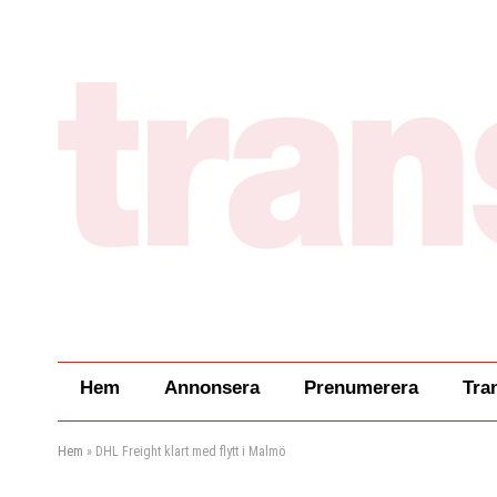
Hem
Annonsera
Prenumerera
Tra
Hem
»
DHL Freight klart med flytt i Malmö