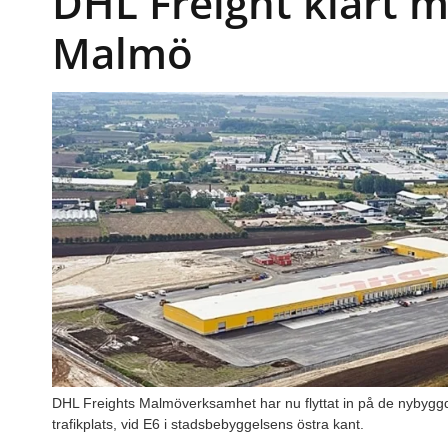
DHL Freight klart me
Malmö
DHL Freights Malmöverksamhet har nu flyttat in på de nybyg
trafikplats, vid E6 i stadsbebyggelsens östra kant.