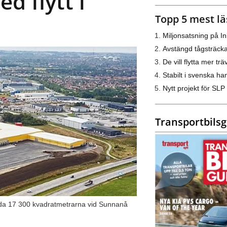
d flytt i
Topp 5 mest lä
Miljonsatsning på I
Avstängd tågsträck
De vill flytta mer trä
Stabilt i svenska h
Nytt projekt för SLP
Transportbils
gda 17 300 kvadratmetrarna vid Sunnanå