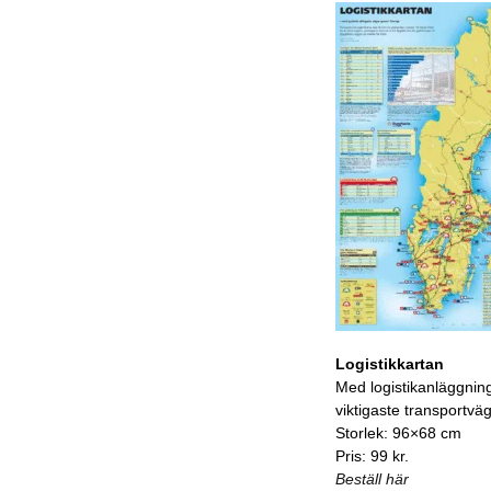
Logistikkartan
Med logistikanläggnin
viktigaste transportvä
Storlek: 96×68 cm
Pris: 99 kr.
Beställ här