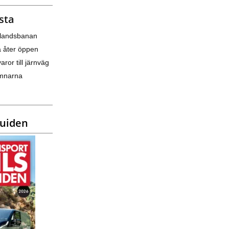
sta
nlandsbanan
a åter öppen
varor till järnväg
amnarna
guiden