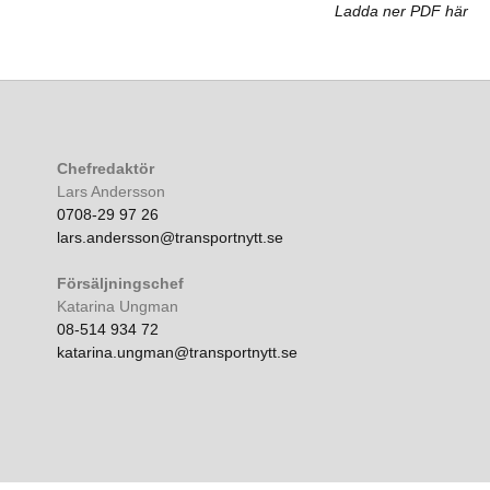
Ladda ner PDF här
Chefredaktör
Lars Andersson
0708-29 97 26
lars.andersson@transportnytt.se
Försäljningschef
Katarina Ungman
08-514 934 72
katarina.ungman@transportnytt.se