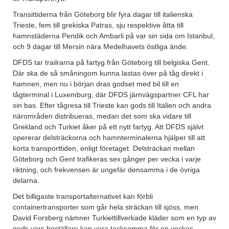
Transittiderna från Göteborg blir fyra dagar till italienska
Trieste, fem till grekiska Patras, sju respektive åtta till
hamnstäderna Pendik och Ambarli på var sin sida om Istanbul,
och 9 dagar till Mersin nära Medelhavets östliga ände.
DFDS tar trailrarna på fartyg från Göteborg till belgiska Gent.
Där ska de så småningom kunna lastas över på tåg direkt i
hamnen, men nu i början dras godset med bil till en
tågterminal i Luxemburg, där DFDS järnvägspartner CFL har
sin bas. Efter tågresa till Trieste kan gods till Italien och andra
närområden distribueras, medan det som ska vidare till
Grekland och Turkiet åker på ett nytt fartyg. Att DFDS självt
opererar delsträckorna och hamnterminalerna hjälper till att
korta transporttiden, enligt företaget. Delsträckan mellan
Göteborg och Gent trafikeras sex gånger per vecka i varje
riktning, och frekvensen är ungefär densamma i de övriga
delarna.
Det billigaste transportalternativet kan förbli
containertransporter som går hela sträckan till sjöss, men
David Forsberg nämner Turkiettillverkade kläder som en typ av
gods vars beställare kan vara tacksamma för en veckas