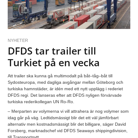
NYHETER
DFDS tar trailer till
Turkiet på en vecka
Att trailer ska kunna gå multimodalt på båt–tåg–båt till
Sydosteuropa, med dagliga avgångar mellan Göteborg och
turkiska hamnstäder, är idén med ett nytt upplägg i rederiet
DFDS regi. Det lanseras efter att DFDS nyligen förvärvade
turkiska rederikollegan UN Ro-Ro.
– Merparten av volymerna vi vill attrahera är nog volymer som
idag går på väg. Ledtidsmässigt blir det ett väl jämförbart
alternativ men kostnadsmässigt blir det billigare, säger David
Forsberg, marknadschef vid DFDS Seaways shippingdivision,
till Transportnytt.