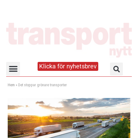
Klicka för nyhetsbrev
Truck- och lagerhandboken
Hem
»
Det stoppar grönare transporter