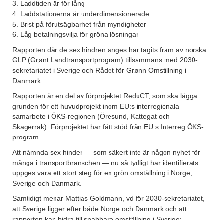
3. Laddtiden är för lång
4. Laddstationerna är underdimensionerade
5. Brist på förutsägbarhet från myndigheter
6. Låg betalningsvilja för gröna lösningar
Rapporten där de sex hindren anges har tagits fram av norska
GLP (Grønt Landtransportprogram) tillsammans med 2030-
sekretariatet i Sverige och Rådet för Grønn Omstillning i
Danmark.
Rapporten är en del av förprojektet ReduCT, som ska lägga
grunden för ett huvudprojekt inom EU:s interregionala
samarbete i ÖKS-regionen (Öresund, Kattegat och
Skagerrak). Förprojektet har fått stöd från EU:s Interreg ÖKS-
program.
Att nämnda sex hinder — som säkert inte är någon nyhet för
många i transportbranschen — nu så tydligt har identifierats
uppges vara ett stort steg för en grön omställning i Norge,
Sverige och Danmark.
Samtidigt menar Mattias Goldmann, vd för 2030-sekretariatet,
att Sverige ligger efter både Norge och Danmark och att
rapporten kan bidra till snabbare omställning i Sverige: