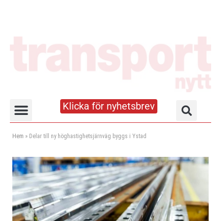
Klicka för nyhetsbrev
Truck- och lagerhandboken
Hem
»
Delar till ny höghastighetsjärnväg byggs i Ystad