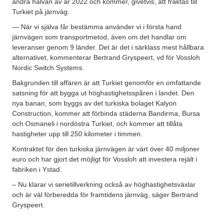
andra halvan av år 2022 och kommer, givetvis, att fraktas till
Turkiet på järnväg.
— När vi själva får bestämma använder vi i första hand
järnvägen som transportmetod, även om det handlar om
leveranser genom 9 länder. Det är det i särklass mest hållbara
alternativet, kommenterar Bertrand Gryspeert, vd för Vossloh
Nordic Switch Systems.
Bakgrunden till affären är att Turkiet genomför en omfattande
satsning för att bygga ut höghastighetsspåren i landet. Den
nya banan, som byggs av det turkiska bolaget Kalyon
Construction, kommer att förbinda städerna Bandirma, Bursa
och Osmaneli i nordöstra Turkiet, och kommer att tillåta
hastigheter upp till 250 kilometer i timmen.
Kontraktet för den turkiska järnvägen är värt över 40 miljoner
euro och har gjort det möjligt för Vossloh att investera rejält i
fabriken i Ystad.
– Nu klarar vi serietillverkning också av höghastighetsväxlar
och är väl förberedda för framtidens järnväg, säger Bertrand
Gryspeert.