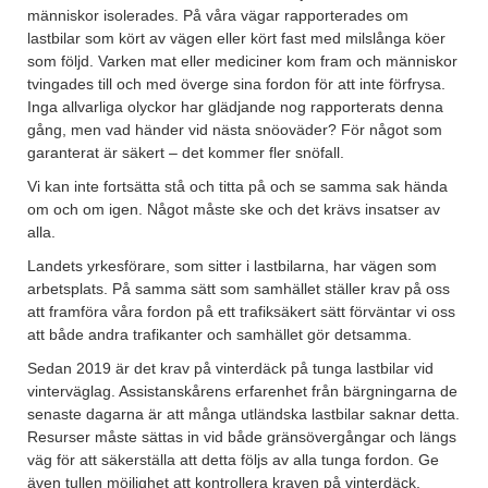
människor isolerades. På våra vägar rapporterades om
lastbilar som kört av vägen eller kört fast med milslånga köer
som följd. Varken mat eller mediciner kom fram och människor
tvingades till och med överge sina fordon för att inte förfrysa.
Inga allvarliga olyckor har glädjande nog rapporterats denna
gång, men vad händer vid nästa snöoväder? För något som
garanterat är säkert – det kommer fler snöfall.
Vi kan inte fortsätta stå och titta på och se samma sak hända
om och om igen. Något måste ske och det krävs insatser av
alla.
Landets yrkesförare, som sitter i lastbilarna, har vägen som
arbetsplats. På samma sätt som samhället ställer krav på oss
att framföra våra fordon på ett trafiksäkert sätt förväntar vi oss
att både andra trafikanter och samhället gör detsamma.
Sedan 2019 är det krav på vinterdäck på tunga lastbilar vid
vinterväglag. Assistanskårens erfarenhet från bärgningarna de
senaste dagarna är att många utländska lastbilar saknar detta.
Resurser måste sättas in vid både gränsövergångar och längs
väg för att säkerställa att detta följs av alla tunga fordon. Ge
även tullen möjlighet att kontrollera kraven på vinterdäck.