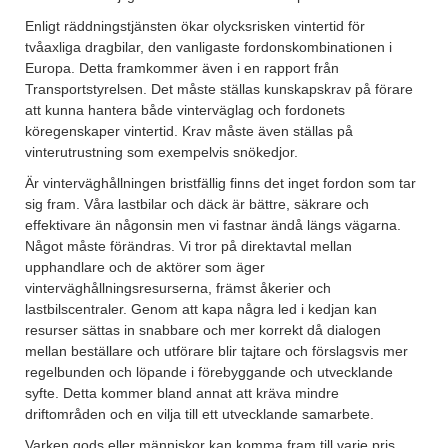
Enligt räddningstjänsten ökar olycksrisken vintertid för
tvåaxliga dragbilar, den vanligaste fordonskombinationen i
Europa. Detta framkommer även i en rapport från
Transportstyrelsen. Det måste ställas kunskapskrav på förare
att kunna hantera både vinterväglag och fordonets
köregenskaper vintertid. Krav måste även ställas på
vinterutrustning som exempelvis snökedjor.
Är vinterväghållningen bristfällig finns det inget fordon som tar
sig fram. Våra lastbilar och däck är bättre, säkrare och
effektivare än någonsin men vi fastnar ändå längs vägarna.
Något måste förändras. Vi tror på direktavtal mellan
upphandlare och de aktörer som äger
vinterväghållningsresurserna, främst åkerier och
lastbilscentraler. Genom att kapa några led i kedjan kan
resurser sättas in snabbare och mer korrekt då dialogen
mellan beställare och utförare blir tajtare och förslagsvis mer
regelbunden och löpande i förebyggande och utvecklande
syfte. Detta kommer bland annat att kräva mindre
driftområden och en vilja till ett utvecklande samarbete.
Varken gods eller människor kan komma fram till varje pris.