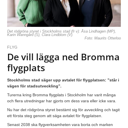
Det rödgröna styret i Stockholms stad (fr v): Åsa Lindhagen (MP),
Karin Wanngård (S), Clara Lindblom (V).
Foto: Maurits Otterloo
FLYG
De vill lägga ned Bromma
flygplats
Stockholms stad säger upp avtalet för flygplatsen: ”står i
vägen för stadsutveckling”.
Turerna kring Bromma flygplats i Stockholm har varit många
och flera utredningar har gjorts om dess vara eller icke vara.
Nu har det rödgröna styret bestämt sig för avveckling och tagit
ett första steg genom att säga avtalet för flygplatsen.
Senast 2038 ska flygverksamheten vara borta och marken