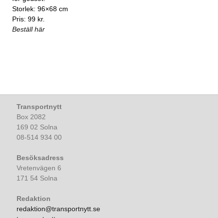
Storlek: 96×68 cm
Pris: 99 kr.
Beställ här
Transportnytt
Box 2082
169 02 Solna
08-514 934 00
Besöksadress
Vretenvägen 6
171 54 Solna
Redaktion
redaktion@transportnytt.se