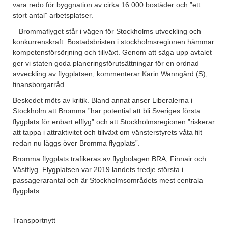
vara redo för byggnation av cirka 16 000 bostäder och ”ett
stort antal” arbetsplatser.
– Brommaflyget står i vägen för Stockholms utveckling och
konkurrenskraft. Bostadsbristen i stockholmsregionen hämmar
kompetensförsörjning och tillväxt. Genom att säga upp avtalet
ger vi staten goda planeringsförutsättningar för en ordnad
avveckling av flygplatsen, kommenterar Karin Wanngård (S),
finansborgarråd.
Beskedet möts av kritik. Bland annat anser Liberalerna i
Stockholm att Bromma ”har potential att bli Sveriges första
flygplats för enbart elflyg” och att Stockholmsregionen ”riskerar
att tappa i attraktivitet och tillväxt om vänsterstyrets våta filt
redan nu läggs över Bromma flygplats”.
Bromma flygplats trafikeras av flygbolagen BRA, Finnair och
Västflyg. Flygplatsen var 2019 landets tredje största i
passagerarantal och är Stockholmsområdets mest centrala
flygplats.
Transportnytt