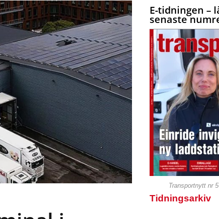
E-tidningen – l
senaste numre
Transportnytt nr 
Tidningsarkiv