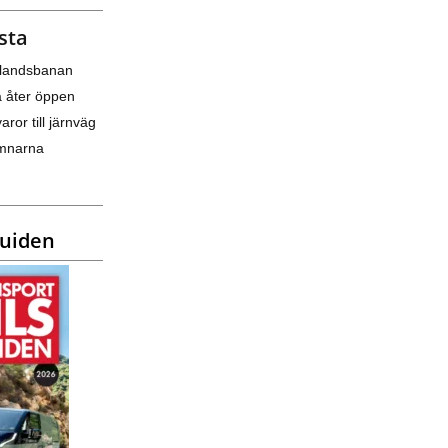
sta
nlandsbanan
a åter öppen
varor till järnväg
amnarna
guiden