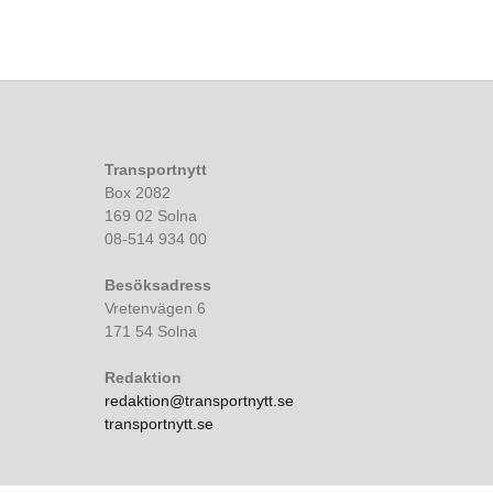
Transportnytt
Box 2082
169 02 Solna
08-514 934 00
Besöksadress
Vretenvägen 6
171 54 Solna
Redaktion
redaktion@transportnytt.se
transportnytt.se