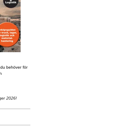
 du behöver för
ch
ger 2026!