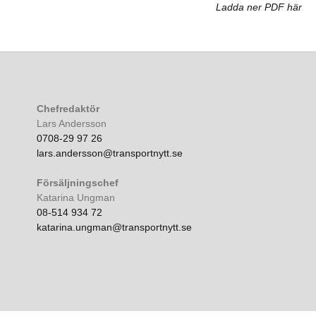
Ladda ner PDF här
Chefredaktör
Lars Andersson
0708-29 97 26
lars.andersson@transportnytt.se
Försäljningschef
Katarina Ungman
08-514 934 72
katarina.ungman@transportnytt.se