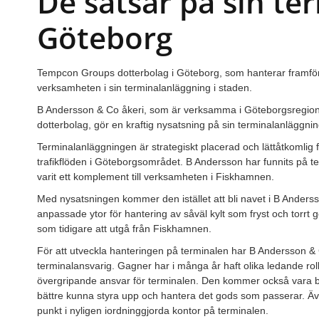
De satsar på sin ter
Göteborg
Tempcon Groups dotterbolag i Göteborg, som hanterar framför a
verksamheten i sin terminalanläggning i staden.
B Andersson & Co åkeri, som är verksamma i Göteborgsregio
dotterbolag, gör en kraftig nysatsning på sin terminalanläggn
Terminalanläggningen är strategiskt placerad och lättåtkomlig f
trafikflöden i Göteborgsområdet. B Andersson har funnits på t
varit ett komplement till verksamheten i Fiskhamnen.
Med nysatsningen kommer den istället att bli navet i B Ande
anpassade ytor för hantering av såväl kylt som fryst och torrt
som tidigare att utgå från Fiskhamnen.
För att utveckla hanteringen på terminalen har B Andersson &
terminalansvarig. Gagner har i många år haft olika ledande ro
övergripande ansvar för terminalen. Den kommer också vara b
bättre kunna styra upp och hantera det gods som passerar. Äve
punkt i nyligen iordninggjorda kontor på terminalen.