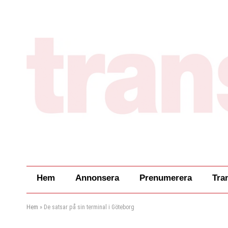
Hem
Annonsera
Prenumerera
Tra
Hem
»
De satsar på sin terminal i Göteborg