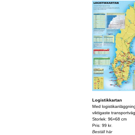
Logistikkartan
Med logistikanläggnin
viktigaste transportvä
Storlek: 96×68 cm
Pris: 99 kr.
Beställ här