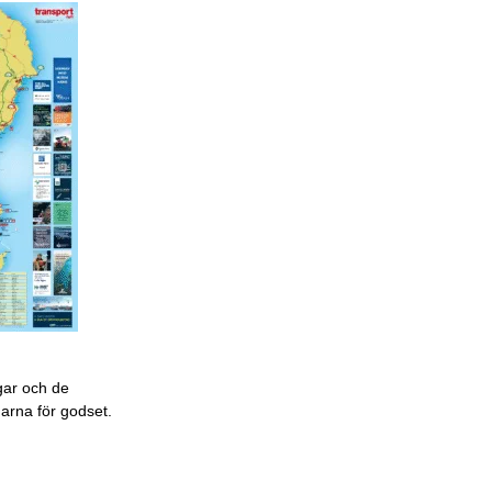
gar och de
garna för godset.