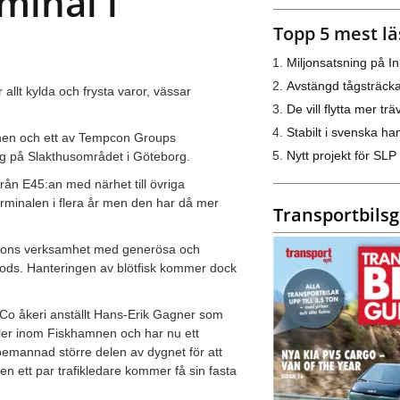
minal i
Topp 5 mest lä
Miljonsatsning på I
Avstängd tågsträck
llt kylda och frysta varor, vässar
De vill flytta mer trä
Stabilt i svenska h
nen och ett av Tempcon Groups
Nytt projekt för SLP
ing på Slakthusområdet i Göteborg.
rån E45:an med närhet till övriga
erminalen i flera år men den har då mer
Transportbils
rssons verksamhet med generösa och
 gods. Hanteringen av blötfisk kommer dock
 Co åkeri anställt Hans-Erik Gagner som
ller inom Fiskhamnen och har nu ett
emannad större delen av dygnet för att
n ett par trafikledare kommer få sin fasta