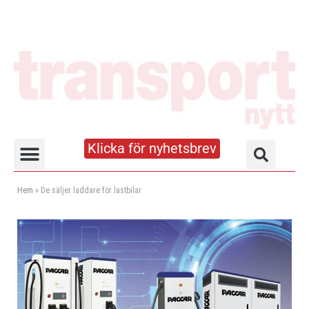
Klicka för nyhetsbrev
Truck- och lagerhandboken
Hem
»
De säljer laddare för lastbilar