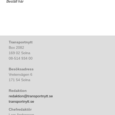
Beställ här
Transportnytt
Box 2082
169 02 Solna
08-514 934 00
Besöksadress
Vretenvägen 6
171 54 Solna
Redaktion
redaktion@transportnytt.se
transportnytt.se
Chefredaktör
Lars Andersson