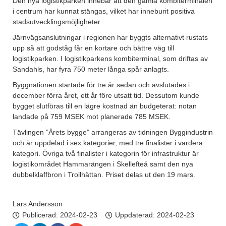
Den nya logistikparken innebär att den gamla kombiterminalen
i centrum har kunnat stängas, vilket har inneburit positiva
stadsutvecklingsmöjligheter.
Järnvägsanslutningar i regionen har byggts alternativt rustats
upp så att godståg får en kortare och bättre väg till
logistikparken. I logistikparkens kombiterminal, som driftas av
Sandahls, har fyra 750 meter långa spår anlagts.
Byggnationen startade för tre år sedan och avslutades i
december förra året, ett år före utsatt tid. Dessutom kunde
bygget slutföras till en lägre kostnad än budgeterat: notan
landade på 759 MSEK mot planerade 785 MSEK.
Tävlingen ”Årets bygge” arrangeras av tidningen Byggindustrin
och är uppdelad i sex kategorier, med tre finalister i vardera
kategori. Övriga två finalister i kategorin för infrastruktur är
logistikområdet Hammarängen i Skellefteå samt den nya
dubbelklaffbron i Trollhättan. Priset delas ut den 19 mars.
Lars Andersson
Publicerad:
2024-02-23
Uppdaterad: 2024-02-23