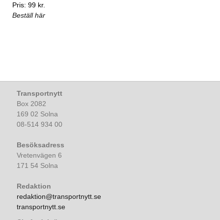
Pris: 99 kr.
Beställ här
Transportnytt
Box 2082
169 02 Solna
08-514 934 00
Besöksadress
Vretenvägen 6
171 54 Solna
Redaktion
redaktion@transportnytt.se
transportnytt.se