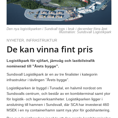
Den nya logistikparken i Sundvall togs i bruk i december förra året.
Illustration: Sundsvall Logistikpark
NYHETER
,
INFRASTRUKTUR
De kan vinna fint pris
Logistikpark för sjöfart, järnväg och lastbilstrafik
nominerad till ”Årets bygge”.
Sundsvall Logistikpark är en av tre finalister i kategorin
infrastruktur i tävlingen ”Årets bygge”.
Logistikparken är byggd i Tunadal, en halvmil nordost om
Sundsvalls centrum, och består av en kombiterminal samt ytor
för logistik- och lagerverksamheter. Logistikparken ligger i
anslutning till hamnen i Sundsvall, där SCA har investerat 460
MSEK i en ny containerhamn samt nya ytor för godshantering.