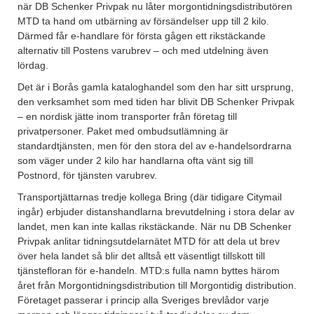
när DB Schenker Privpak nu låter morgontidningsdistributören
MTD ta hand om utbärning av försändelser upp till 2 kilo.
Därmed får e-handlare för första gågen ett rikstäckande
alternativ till Postens varubrev – och med utdelning även
lördag.
Det är i Borås gamla kataloghandel som den har sitt ursprung,
den verksamhet som med tiden har blivit DB Schenker Privpak
– en nordisk jätte inom transporter från företag till
privatpersoner. Paket med ombudsutlämning är
standardtjänsten, men för den stora del av e-handelsordrarna
som väger under 2 kilo har handlarna ofta vänt sig till
Postnord, för tjänsten varubrev.
Transportjättarnas tredje kollega Bring (där tidigare Citymail
ingår) erbjuder distanshandlarna brevutdelning i stora delar av
landet, men kan inte kallas rikstäckande. När nu DB Schenker
Privpak anlitar tidningsutdelarnätet MTD för att dela ut brev
över hela landet så blir det alltså ett väsentligt tillskott till
tjänstefloran för e-handeln. MTD:s fulla namn byttes härom
året från Morgontidningsdistribution till Morgontidig distribution.
Företaget passerar i princip alla Sveriges brevlådor varje