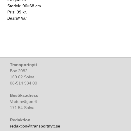
Storlek: 96×68 cm
Pris: 99 kr.
Beställ här
Transportnytt
Box 2082
169 02 Solna
08-514 934 00
Besöksadress
Vretenvägen 6
171 54 Solna
Redaktion
redaktion@transportnytt.se