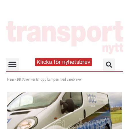
Klicka för nyhetsbrev
Truck- och lagerhandboken
Hem
»
DB Schenker tar upp kampen med varubreven