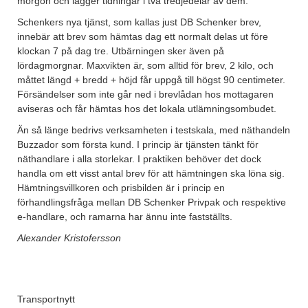
morgon och lägger tidningar i två tredjedelar av dem.
Schenkers nya tjänst, som kallas just DB Schenker brev,
innebär att brev som hämtas dag ett normalt delas ut före
klockan 7 på dag tre. Utbärningen sker även på
lördagmorgnar. Maxvikten är, som alltid för brev, 2 kilo, och
måttet längd + bredd + höjd får uppgå till högst 90 centimeter.
Försändelser som inte går ned i brevlådan hos mottagaren
aviseras och får hämtas hos det lokala utlämningsombudet.
Än så länge bedrivs verksamheten i testskala, med näthandeln
Buzzador som första kund. I princip är tjänsten tänkt för
näthandlare i alla storlekar. I praktiken behöver det dock
handla om ett visst antal brev för att hämtningen ska löna sig.
Hämtningsvillkoren och prisbilden är i princip en
förhandlingsfråga mellan DB Schenker Privpak och respektive
e-handlare, och ramarna har ännu inte fastställts.
Alexander Kristofersson
Transportnytt