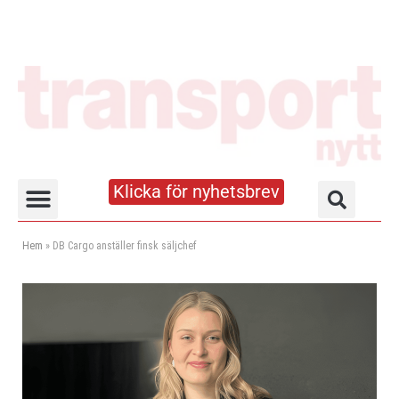
Klicka för nyhetsbrev
Truck- och lagerhandboken
Hem
»
DB Cargo anställer finsk säljchef