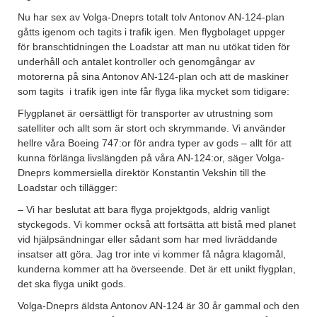
Nu har sex av Volga-Dneprs totalt tolv Antonov AN-124-plan
gåtts igenom och tagits i trafik igen. Men flygbolaget uppger
för branschtidningen the Loadstar att man nu utökat tiden för
underhåll och antalet kontroller och genomgångar av
motorerna på sina Antonov AN-124-plan och att de maskiner
som tagits i trafik igen inte får flyga lika mycket som tidigare:
Flygplanet är oersättligt för transporter av utrustning som
satelliter och allt som är stort och skrymmande. Vi använder
hellre våra Boeing 747:or för andra typer av gods – allt för att
kunna förlänga livslängden på våra AN-124:or, säger Volga-
Dneprs kommersiella direktör Konstantin Vekshin till the
Loadstar och tillägger:
– Vi har beslutat att bara flyga projektgods, aldrig vanligt
styckegods. Vi kommer också att fortsätta att bistå med planet
vid hjälpsändningar eller sådant som har med livräddande
insatser att göra. Jag tror inte vi kommer få några klagomål,
kunderna kommer att ha överseende. Det är ett unikt flygplan,
det ska flyga unikt gods.
Volga-Dneprs äldsta Antonov AN-124 är 30 år gammal och den