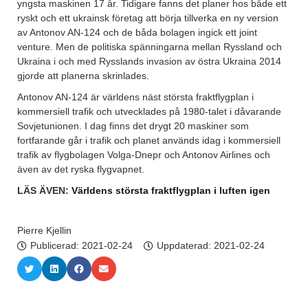
yngsta maskinen 17 år. Tidigare fanns det planer hos både ett
ryskt och ett ukrainsk företag att börja tillverka en ny version
av Antonov AN-124 och de båda bolagen ingick ett joint
venture. Men de politiska spänningarna mellan Ryssland och
Ukraina i och med Rysslands invasion av östra Ukraina 2014
gjorde att planerna skrinlades.
Antonov AN-124 är världens näst största fraktflygplan i
kommersiell trafik och utvecklades på 1980-talet i dåvarande
Sovjetunionen. I dag finns det drygt 20 maskiner som
fortfarande går i trafik och planet används idag i kommersiell
trafik av flygbolagen Volga-Dnepr och Antonov Airlines och
även av det ryska flygvapnet.
LÄS ÄVEN:
Världens största fraktflygplan i luften igen
Pierre Kjellin
Publicerad:
2021-02-24
Uppdaterad: 2021-02-24