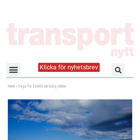
Klicka för nyhetsbrev
Truck- och lagerhandboken
Hem
»
Dags för Estelle att börja jobba