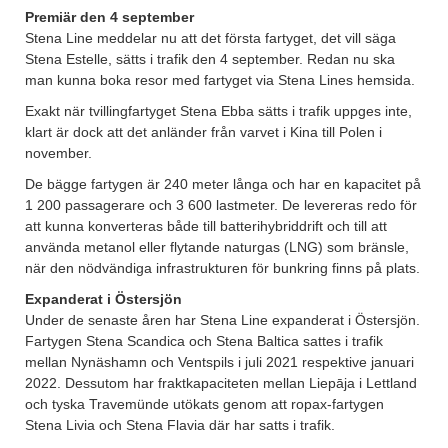
Premiär den 4 september
Stena Line meddelar nu att det första fartyget, det vill säga
Stena Estelle, sätts i trafik den 4 september. Redan nu ska
man kunna boka resor med fartyget via Stena Lines hemsida.
Exakt när tvillingfartyget Stena Ebba sätts i trafik uppges inte,
klart är dock att det anländer från varvet i Kina till Polen i
november.
De bägge fartygen är 240 meter långa och har en kapacitet på
1 200 passagerare och 3 600 lastmeter. De levereras redo för
att kunna konverteras både till batterihybriddrift och till att
använda metanol eller flytande naturgas (LNG) som bränsle,
när den nödvändiga infrastrukturen för bunkring finns på plats.
Expanderat i Östersjön
Under de senaste åren har Stena Line expanderat i Östersjön.
Fartygen Stena Scandica och Stena Baltica sattes i trafik
mellan Nynäshamn och Ventspils i juli 2021 respektive januari
2022. Dessutom har fraktkapaciteten mellan Liepāja i Lettland
och tyska Travemünde utökats genom att ropax-fartygen
Stena Livia och Stena Flavia där har satts i trafik.