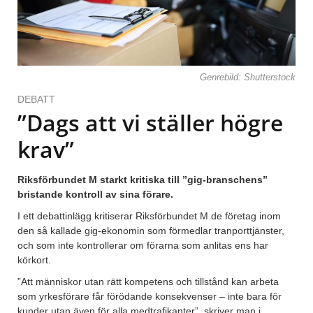
Genrebild: Shutterstock
DEBATT
”Dags att vi ställer högre
krav”
Riksförbundet M starkt kritiska till ”gig-branschens”
bristande kontroll av sina förare.
I ett debattinlägg kritiserar Riksförbundet M de företag inom
den så kallade gig-ekonomin som förmedlar tranporttjänster,
och som inte kontrollerar om förarna som anlitas ens har
körkort.
”Att människor utan rätt kompetens och tillstånd kan arbeta
som yrkesförare får förödande konsekvenser – inte bara för
kunder utan även för alla medtrafikanter”, skriver man i