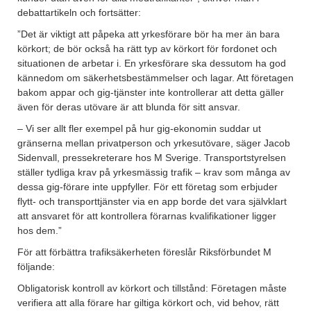
debattartikeln och fortsätter:
”Det är viktigt att påpeka att yrkesförare bör ha mer än bara
körkort; de bör också ha rätt typ av körkort för fordonet och
situationen de arbetar i. En yrkesförare ska dessutom ha god
kännedom om säkerhetsbestämmelser och lagar. Att företagen
bakom appar och gig-tjänster inte kontrollerar att detta gäller
även för deras utövare är att blunda för sitt ansvar.
– Vi ser allt fler exempel på hur gig-ekonomin suddar ut
gränserna mellan privatperson och yrkesutövare, säger Jacob
Sidenvall, pressekreterare hos M Sverige. Transportstyrelsen
ställer tydliga krav på yrkesmässig trafik – krav som många av
dessa gig-förare inte uppfyller. För ett företag som erbjuder
flytt- och transporttjänster via en app borde det vara självklart
att ansvaret för att kontrollera förarnas kvalifikationer ligger
hos dem.”
För att förbättra trafiksäkerheten föreslår Riksförbundet M
följande:
Obligatorisk kontroll av körkort och tillstånd: Företagen måste
verifiera att alla förare har giltiga körkort och, vid behov, rätt