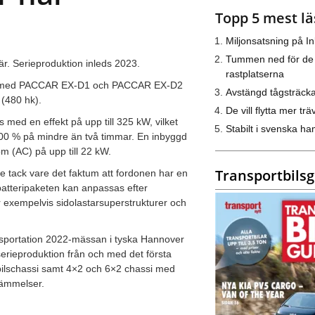
Topp 5 mest lä
Miljonsatsning på I
Tummen ned för de
r. Serieproduktion inleds 2023.
rastplatserna
dda med PACCAR EX-D1 och PACCAR EX-D2
Avstängd tågsträck
W (480 hk).
De vill flytta mer trä
ed en effekt på upp till 325 kW, vilket
Stabilt i svenska h
l 100 % på mindre än två timmar. En inbyggd
öm (AC) på upp till 22 kW.
Transportbils
 tack vare det faktum att fordonen har en
 batteripaketen kan anpassas efter
exempelvis sidolastarsuperstrukturer och
portation 2022-mässan i tyska Hannover
rieproduktion från och med det första
gbilschassi samt 4×2 och 6×2 chassi med
stämmelser.