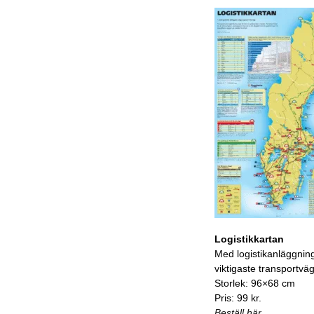
Logistikkartan
Med logistikanläggnin
viktigaste transportvä
Storlek: 96×68 cm
Pris: 99 kr.
Beställ här