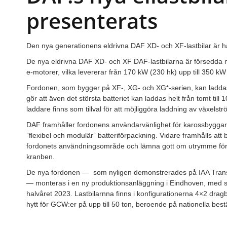
presenterats
Den nya generationens eldrivna DAF XD- och XF-lastbilar är hä
De nya eldrivna DAF XD- och XF DAF-lastbilarna är förse
e-motorer, vilka levererar från 170 kW (230 hk) upp till 350 k
Fordonen, som bygger på XF-, XG- och XG⁺-serien, kan laddas m
gör att även det största batteriet kan laddas helt från tomt til
laddare finns som tillval för att möjliggöra laddning av växelstr
DAF framhåller fordonens användarvänlighet för karossbyggare
”flexibel och modulär” batteriförpackning. Vidare framhålls att
fordonets användningsområde och lämna gott om utrymme för 
kranben.
De nya fordonen — som nyligen demonstrerades på IAA Trans
— monteras i en ny produktionsanläggning i Eindhoven, med se
halvåret 2023. Lastbilarnna finns i konfigurationerna 4×2 dra
hytt för GCW:er på upp till 50 ton, beroende på nationella be