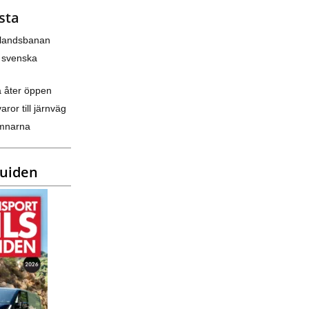
sta
nlandsbanan
 svenska
a åter öppen
varor till järnväg
amnarna
guiden