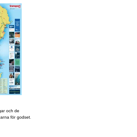
gar och de
garna för godset.