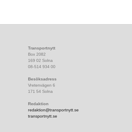
Transportnytt
Box 2082
169 02 Solna
08-514 934 00
Besöksadress
Vretenvägen 6
171 54 Solna
Redaktion
redaktion@transportnytt.se
transportnytt.se