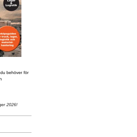
 du behöver för
ch
ger 2026!