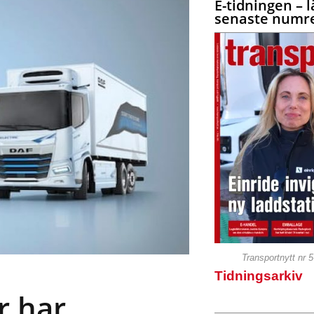
E-tidningen – l
senaste numre
Transportnytt nr 
Tidningsarkiv
r har