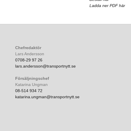
Ladda ner PDF här
Chefredaktör
Lars Andersson
0708-29 97 26
lars.andersson@transportnytt.se
Försäljningschef
Katarina Ungman
08-514 934 72
katarina.ungman@transportnytt.se