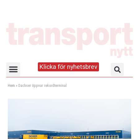
Klicka för nyhetsbrev
Truck- och lagerhandboken
Hem
»
Dachser öppnar rekordterminal