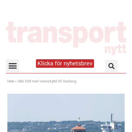
Klicka för nyhetsbrev
Truck- och lagerhandboken
Hem
»
CMA CGM med veckoskyttel till Hamburg