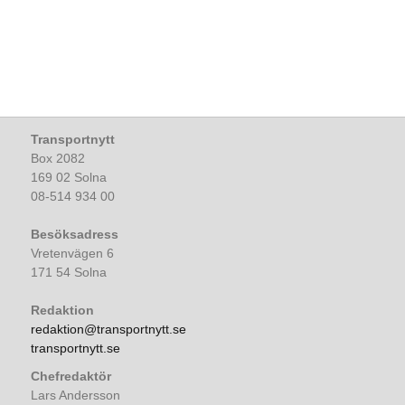
Transportnytt
Box 2082
169 02 Solna
08-514 934 00
Besöksadress
Vretenvägen 6
171 54 Solna
Redaktion
redaktion@transportnytt.se
transportnytt.se
Chefredaktör
Lars Andersson