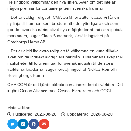
Helsingborg välkomnar den nya linjen, Även om det inte är
någon premiär för containerjätten i svenska hamnar:
– Det är väldigt roligt att CMA CGM fortsätter satsa. Vi får en
ny linje till hamnen som breddar utbudet ytterligare och som
ger det svenska näringslivet nya möjligheter att nå sina globala
marknader, säger Claes Sundmark, försäljningschef på
Göteborgs Hamn AB.
– Det är alltid lite extra roligt att få välkomna en kund tillbaka
även om de indirekt aldrig varit härifrån. Tillsammans skapar vi
möjligheter till förgreningar för svensk industri till de stora
världsmarknaderna, säger försäljningschef Nicklas Romell i
Helsingborgs Hamn.
CMA CGM är det fjärde största containerrederiet i världen. Det
ingår i Ocean Alliance med Cosco, Evergreen och OOCL.
Mats Udikas
Publicerad:
2020-08-20
Uppdaterad: 2020-08-20