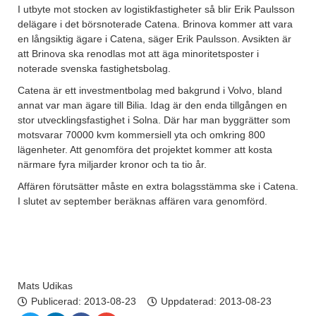
I utbyte mot stocken av logistikfastigheter så blir Erik Paulsson
delägare i det börsnoterade Catena. Brinova kommer att vara
en långsiktig ägare i Catena, säger Erik Paulsson. Avsikten är
att Brinova ska renodlas mot att äga minoritetsposter i
noterade svenska fastighetsbolag.
Catena är ett investmentbolag med bakgrund i Volvo, bland
annat var man ägare till Bilia. Idag är den enda tillgången en
stor utvecklingsfastighet i Solna. Där har man byggrätter som
motsvarar 70000 kvm kommersiell yta och omkring 800
lägenheter. Att genomföra det projektet kommer att kosta
närmare fyra miljarder kronor och ta tio år.
Affären förutsätter måste en extra bolagsstämma ske i Catena.
I slutet av september beräknas affären vara genomförd.
Mats Udikas
Publicerad:
2013-08-23
Uppdaterad: 2013-08-23