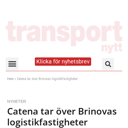
Klicka för nyhetsbrev
Truck- och lagerhandboken
Hem
»
Catena tar över Brinovas logistikfastigheter
NYHETER
Catena tar över Brinovas
logistikfastigheter