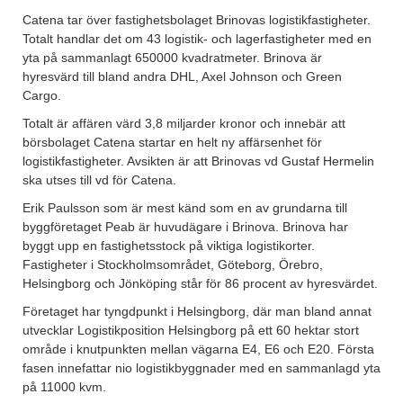
Catena tar över fastighetsbolaget Brinovas logistikfastigheter.
Totalt handlar det om 43 logistik- och lagerfastigheter med en
yta på sammanlagt 650000 kvadratmeter. Brinova är
hyresvärd till bland andra DHL, Axel Johnson och Green
Cargo.
Totalt är affären värd 3,8 miljarder kronor och innebär att
börsbolaget Catena startar en helt ny affärsenhet för
logistikfastigheter. Avsikten är att Brinovas vd Gustaf Hermelin
ska utses till vd för Catena.
Erik Paulsson som är mest känd som en av grundarna till
byggföretaget Peab är huvudägare i Brinova. Brinova har
byggt upp en fastighetsstock på viktiga logistikorter.
Fastigheter i Stockholmsområdet, Göteborg, Örebro,
Helsingborg och Jönköping står för 86 procent av hyresvärdet.
Företaget har tyngdpunkt i Helsingborg, där man bland annat
utvecklar Logistikposition Helsingborg på ett 60 hektar stort
område i knutpunkten mellan vägarna E4, E6 och E20. Första
fasen innefattar nio logistikbyggnader med en sammanlagd yta
på 11000 kvm.