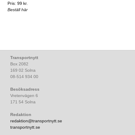
Pris: 99 kr.
Beställ här
Transportnytt
Box 2082
169 02 Solna
08-514 934 00
Besöksadress
Vretenvägen 6
171 54 Solna
Redaktion
redaktion@transportnytt.se
transportnytt.se