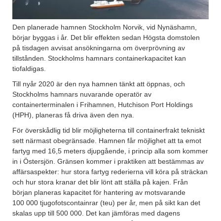
Den planerade hamnen Stockholm Norvik, vid Nynäshamn,
börjar byggas i år. Det blir effekten sedan Högsta domstolen
på tisdagen avvisat ansökningarna om överprövning av
tillstånden. Stockholms hamnars containerkapacitet kan
tiofaldigas.
Till nyår 2020 är den nya hamnen tänkt att öppnas, och
Stockholms hamnars nuvarande operatör av
containerterminalen i Frihamnen, Hutchison Port Holdings
(HPH), planeras få driva även den nya.
För överskådlig tid blir möjligheterna till containerfrakt tekniskt
sett närmast obegränsade. Hamnen får möjlighet att ta emot
fartyg med 16,5 meters djupgående, i princip alla som kommer
in i Östersjön. Gränsen kommer i praktiken att bestämmas av
affärsaspekter: hur stora fartyg rederierna vill köra på sträckan
och hur stora kranar det blir lönt att ställa på kajen. Från
början planeras kapacitet för hantering av motsvarande
100 000 tjugofotscontainrar (teu) per år, men på sikt kan det
skalas upp till 500 000. Det kan jämföras med dagens