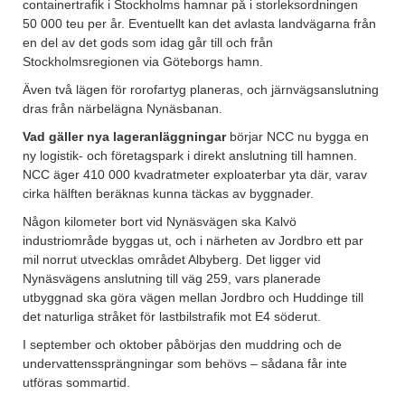
containertrafik i Stockholms hamnar på i storleksordningen
50 000 teu per år. Eventuellt kan det avlasta landvägarna från
en del av det gods som idag går till och från
Stockholmsregionen via Göteborgs hamn.
Även två lägen för rorofartyg planeras, och järnvägsanslutning
dras från närbelägna Nynäsbanan.
Vad gäller nya lageranläggningar
börjar NCC nu bygga en
ny logistik- och företagspark i direkt anslutning till hamnen.
NCC äger 410 000 kvadratmeter exploaterbar yta där, varav
cirka hälften beräknas kunna täckas av byggnader.
Någon kilometer bort vid Nynäsvägen ska Kalvö
industriområde byggas ut, och i närheten av Jordbro ett par
mil norrut utvecklas området Albyberg. Det ligger vid
Nynäsvägens anslutning till väg 259, vars planerade
utbyggnad ska göra vägen mellan Jordbro och Huddinge till
det naturliga stråket för lastbilstrafik mot E4 söderut.
I september och oktober påbörjas den muddring och de
undervattenssprängningar som behövs – sådana får inte
utföras sommartid.