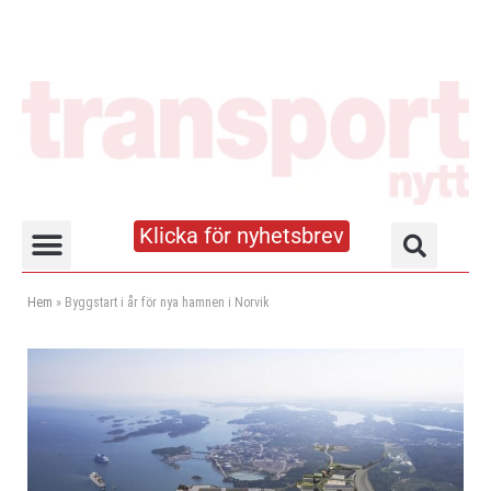
Klicka för nyhetsbrev
Truck- och lagerhandboken
Hem
»
Byggstart i år för nya hamnen i Norvik